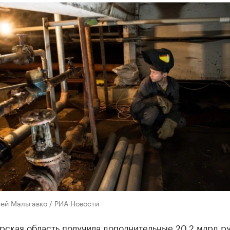
ей Мальгавко / РИА Новости
ская область получила дополнительные 20,2 млрд ру