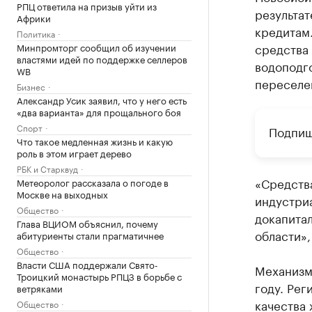
РПЦ ответила на призыв уйти из
результа
Африки
кредитам.
Политика
средства
Минпромторг сообщил об изучении
властями идей по поддержке селлеров
водоподг
WB
переселен
Бизнес
Александр Усик заявил, что у него есть
«два варианта» для прощального боя
Спорт
Подпиш
Что такое медленная жизнь и какую
роль в этом играет дерево
РБК и Старквуд
«Средств
Метеоролог рассказала о погоде в
Москве на выходных
индустри
Общество
докапита
Глава ВЦИОМ объяснил, почему
области»,
абитуриенты стали прагматичнее
Общество
Власти США поддержали Свято-
Механизм
Троицкий монастырь РПЦЗ в борьбе с
году. Рег
ветряками
качества
Общество