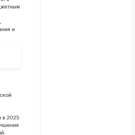
джетным
,
ания и
ской
 в 2025
учшения
й.