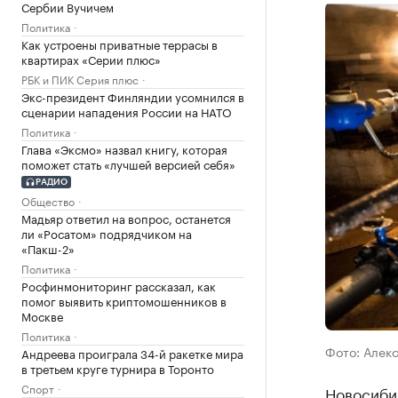
Сербии Вучичем
Политика
Как устроены приватные террасы в
квартирах «Серии плюс»
РБК и ПИК Серия плюс
Экс-президент Финляндии усомнился в
сценарии нападения России на НАТО
Политика
Глава «Эксмо» назвал книгу, которая
поможет стать «лучшей версией себя»
РАДИО
Общество
Мадьяр ответил на вопрос, останется
ли «Росатом» подрядчиком на
«Пакш-2»
Политика
Росфинмониторинг рассказал, как
помог выявить криптомошенников в
Москве
Политика
Фото: Алекс
Андреева проиграла 34-й ракетке мира
в третьем круге турнира в Торонто
Спорт
Новосибир