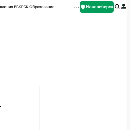
Новосибирск
вления РБК
РБК Образование
редитные рейтинги
Франшизы
Газета
ок наличной валюты
т