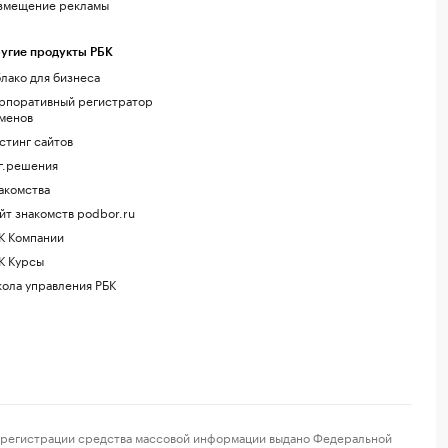
змещение рекламы
угие продукты РБК
лако для бизнеса
рпоративный регистратор
менов
стинг сайтов
г.решения
акомства
йт знакомств podbor.ru
К Компании
К Курсы
ола управления РБК
регистрации средства массовой информации выдано Федеральной