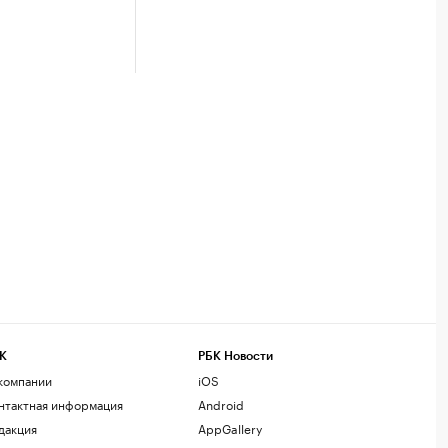
К
РБК Новости
компании
iOS
нтактная информация
Android
дакция
AppGallery