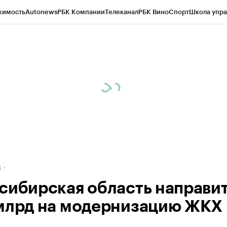
жимость
Autonews
РБК Компании
Телеканал
РБК Вино
Спорт
Школа упра
д
Стиль
Крипто
РБК Бизнес-среда
Дискуссионный клуб
Исследования
К
рагентов
Политика
Экономика
Бизнес
Технологии и медиа
Финансы
Рын
к
сибирская область направи
млрд на модернизацию ЖКХ