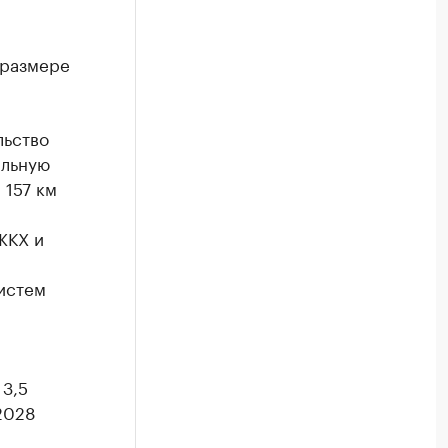
 размере
льство
альную
 157 км
ЖКХ и
истем
 3,5
2028