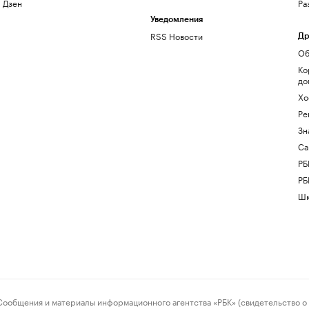
Дзен
Ра
Уведомления
RSS Новости
Др
Об
Ко
до
Хо
Ре
Зн
Са
РБ
РБ
Шк
ения и материалы информационного агентства «РБК» (свидетельство о 