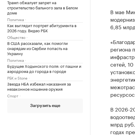
Трамп обжалует запрет на
строительство бального зала в Белом
В мае Ми
доме
модерниз
Политика
Как выглядит портрет абитуриента в
6,85 млрд
2026 году. Видео РБК
Общество
«Благода
В США рассказали, как помогли
снарядам из Сербии попасть на
региона п
Украину
инфрастру
Политика
сетей, 10
Будущее Ходынского поля: от пашни и
установко
аэродрома до города в городе
РБК и Stone
энергети
Звезда НБА избежал наказания за
межотрас
незаконное ношение оружия
ресурсос
Спорт
Загрузить еще
В 2026-2
водоотвед
млрд руб
годах пре