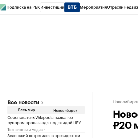
Подписка на РБК
Инвестиции
Мероприятия
Отрасли
Недви
РБК Курсы
РБК Life
Тренды
Визионеры
Национальные проекты
Горо
Спецпроекты СПб
Конференции СПб
Спецпроекты
Проверка конт
Новосибирс
Все новости
Новосибирск
Весь мир
Ново
Сооснователь Wikipedia назвал ее
рупором пропаганды под эгидой ЦРУ
₽20 
Технологии и медиа
Зеленский встретился с президентом