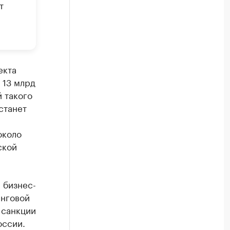
т
екта
 13 млрд
 такого
станет
около
ской
 бизнес-
инговой
 санкции
оссии.