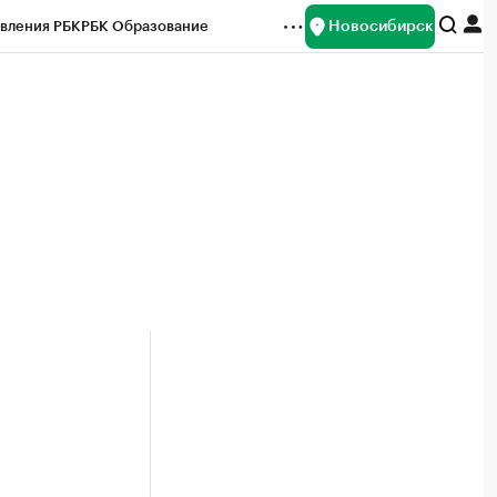
Новосибирск
вления РБК
РБК Образование
редитные рейтинги
Франшизы
Газета
ок наличной валюты