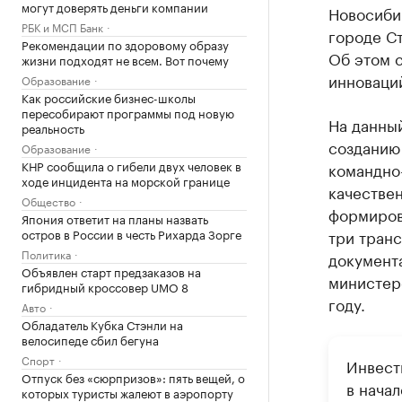
могут доверять деньги компании
Новосиби
РБК и МСП Банк
городе Ст
Рекомендации по здоровому образу
Об этом 
жизни подходят не всем. Вот почему
инноваци
Образование
Как российские бизнес-школы
пересобирают программы под новую
На данный
реальность
созданию 
Образование
КНР сообщила о гибели двух человек в
командно
ходе инцидента на морской границе
качествен
Общество
формиров
Япония ответит на планы назвать
остров в России в честь Рихарда Зорге
три тран
Политика
документа
Объявлен старт предзаказов на
министерс
гибридный кроссовер UMO 8
году.
Авто
Обладатель Кубка Стэнли на
велосипеде сбил бегуна
Спорт
Инвест
Отпуск без «сюрпризов»: пять вещей, о
в нача
которых туристы жалеют в аэропорту