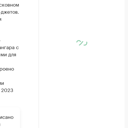
осковном
-джетов.
и
о
ангара с
ми для
троено
ии
 2023
исано
м