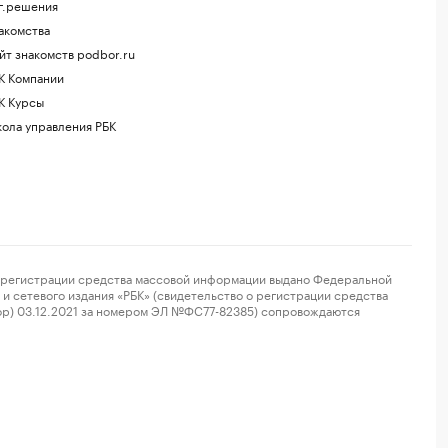
г.решения
акомства
йт знакомств podbor.ru
К Компании
К Курсы
ола управления РБК
регистрации средства массовой информации выдано Федеральной
и сетевого издания «РБК» (свидетельство о регистрации средства
ор) 03.12.2021 за номером ЭЛ №ФС77-82385) сопровождаются