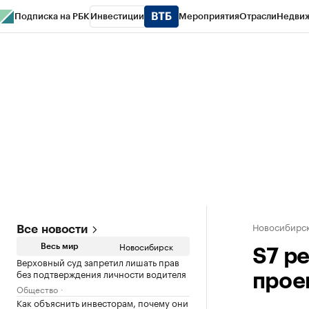
Подписка на РБК
Инвестиции
Мероприятия
Отрасли
Недви
РБК Курсы
РБК Life
Тренды
Визионеры
Национальные проекты
Горо
Спецпроекты СПб
Конференции СПб
Спецпроекты
Проверка конт
Новосибирс
Все новости
Новосибирск
Весь мир
S7 р
Верховный суд запретил лишать прав
без подтверждения личности водителя
прое
Общество
Как объяснить инвесторам, почему они