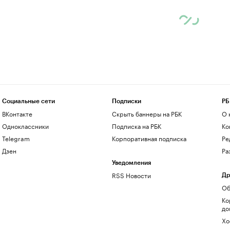
Социальные сети
Подписки
РБ
ВКонтакте
Скрыть баннеры на РБК
О 
Одноклассники
Подписка на РБК
Ко
Telegram
Корпоративная подписка
Ре
Дзен
Ра
Уведомления
RSS Новости
Др
Об
Ко
до
Хо