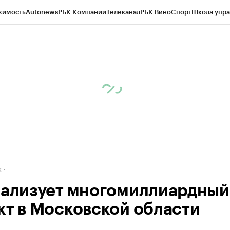
жимость
Autonews
РБК Компании
Телеканал
РБК Вино
Спорт
Школа упра
д
Стиль
Крипто
РБК Бизнес-среда
Дискуссионный клуб
Исследования
К
рагентов
Политика
Экономика
Бизнес
Технологии и медиа
Финансы
Рын
к
еализует многомиллиардный
кт в Московской области