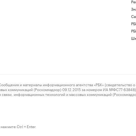
Ре
Зн
Са
РБ
РБ
Шк
ения и материалы информационного агентства «РБК» (свидетельство о 
овых коммуникаций (Роскомнадзор) 09.12.2015 за номером ИА №ФС77-63848) 
 связи, информационных технологий и массовых коммуникаций (Роскомнадз
нажмите Ctrl + Enter