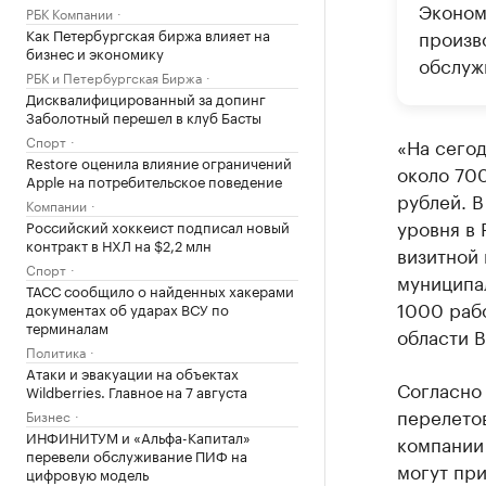
Эконом
РБК Компании
Как Петербургская биржа влияет на
произво
бизнес и экономику
обслуж
РБК и Петербургская Биржа
Дисквалифицированный за допинг
Заболотный перешел в клуб Басты
Спорт
«На сего
Restore оценила влияние ограничений
около 70
Apple на потребительское поведение
рублей. В
Компании
уровня в 
Российский хоккеист подписал новый
контракт в НХЛ на $2,2 млн
визитной 
Спорт
муниципал
ТАСС сообщило о найденных хакерами
1000 раб
документах об ударах ВСУ по
терминалам
области 
Политика
Атаки и эвакуации на объектах
Согласно 
Wildberries. Главное на 7 августа
перелетов
Бизнес
ИНФИНИТУМ и «Альфа-Капитал»
компании 
перевели обслуживание ПИФ на
могут при
цифровую модель