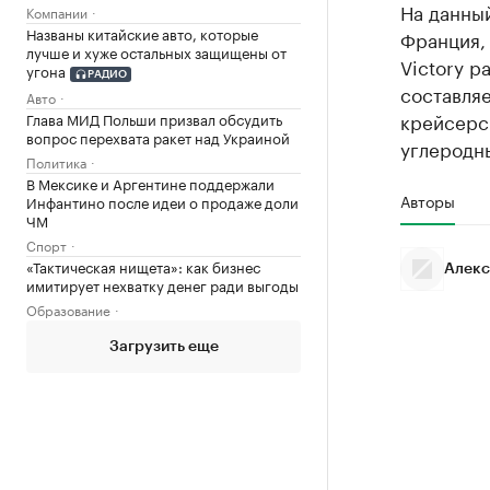
На данны
Компании
Названы китайские авто, которые
Франция,
лучше и хуже остальных защищены от
Victory р
угона
РАДИО
составляе
Авто
крейсерск
Глава МИД Польши призвал обсудить
вопрос перехвата ракет над Украиной
углеродн
Политика
В Мексике и Аргентине поддержали
Авторы
Инфантино после идеи о продаже доли
ЧМ
Спорт
«Тактическая нищета»: как бизнес
Алекс
имитирует нехватку денег ради выгоды
Образование
Загрузить еще