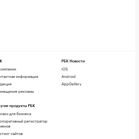
К
РБК Новости
компании
iOS
нтактная информация
Android
дакция
AppGallery
змещение рекламы
угие продукты РБК
лако для бизнеса
рпоративный регистратор
менов
стинг сайтов