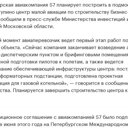
рская авиакомпания S7 планирует построить в подм
упино центр малой авиации по строительству бизнес
сообщили в пресс-службе Министерства инвестиций 
й Московской области.
 момент авиаперевозчик ведет первый этап работ п
объекта. «Сейчас компания заканчивает возведение 
-диспетчерским пунктом и брифинговыми помещения
ной подготовки пилотов к полетам, а также ведется
ание обеспечивающей инфраструктуры центра: пос
сформаторных подстанции, подготовлена проектная
ция для газовой котельной», — говорится в сообщен
тва. Планируется завершить строительство центра к
иционное соглашение с авиакомпанией S7 было подп
ле июня этого года на Петербургском Международно