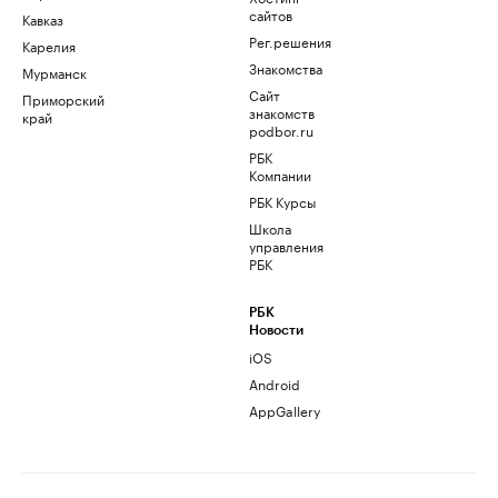
сайтов
Кавказ
Рег.решения
Карелия
Знакомства
Мурманск
Сайт
Приморский
знакомств
край
podbor.ru
РБК
Компании
РБК Курсы
Школа
управления
РБК
РБК
Новости
iOS
Android
AppGallery