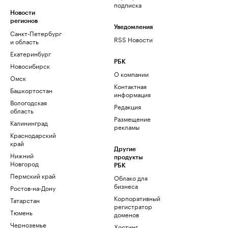
подписка
Новости
регионов
Уведомления
Санкт-Петербург
RSS Новости
и область
Екатеринбург
РБК
Новосибирск
О компании
Омск
Контактная
Башкортостан
информация
Вологодская
Редакция
область
Размещение
Калининград
рекламы
Краснодарский
край
Другие
Нижний
продукты
Новгород
РБК
Пермский край
Облако для
бизнеса
Ростов-на-Дону
Корпоративный
Татарстан
регистратор
Тюмень
доменов
Черноземье
Хостинг