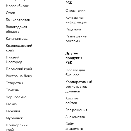
РБК
Новосибирск
О компании
Омск
Контактная
Башкортостан
информация
Вологодская
Редакция
область
Размещение
Калининград
рекламы
Краснодарский
край
Другие
Нижний
продукты
Новгород
РБК
Пермский край
Облако для
бизнеса
Ростов-на-Дону
Корпоративный
Татарстан
регистратор
Тюмень
доменов
Черноземье
Хостинг
сайтов
Кавказ
Рег.решения
Карелия
Знакомства
Мурманск
Сайт
Приморский
знакомств
край