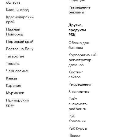
область
Размещение
Калининград
рекламы
Краснодарский
край
Другие
Нижний
продукты
Новгород
РБК
Пермский край
Облако для
бизнеса
Ростов-на-Дону
Корпоративный
Татарстан
регистратор
Тюмень
доменов
Черноземье
Хостинг
сайтов
Кавказ
Рег.решения
Карелия
Знакомства
Мурманск
Сайт
Приморский
знакомств
край
podbor.ru
РБК
Компании
РБК Курсы
Школа