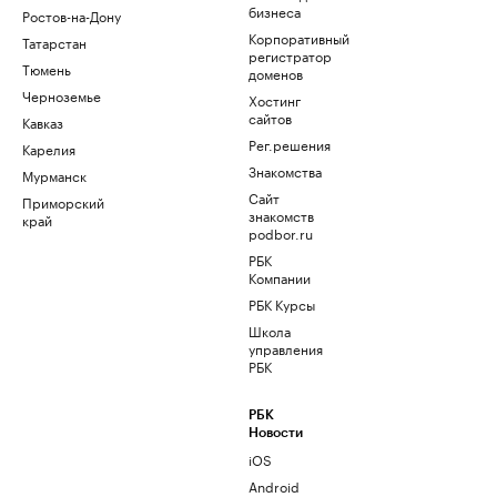
бизнеса
Ростов-на-Дону
Корпоративный
Татарстан
регистратор
Тюмень
доменов
Черноземье
Хостинг
сайтов
Кавказ
Рег.решения
Карелия
Знакомства
Мурманск
Сайт
Приморский
знакомств
край
podbor.ru
РБК
Компании
РБК Курсы
Школа
управления
РБК
РБК
Новости
iOS
Android