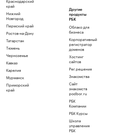
Краснодарский
край
Другие
Нижний
продукты
Новгород
РБК
Пермский край
Облако для
бизнеса
Ростов-на-Дону
Корпоративный
Татарстан
регистратор
Тюмень
доменов
Черноземье
Хостинг
сайтов
Кавказ
Рег.решения
Карелия
Знакомства
Мурманск
Сайт
Приморский
знакомств
край
podbor.ru
РБК
Компании
РБК Курсы
Школа
управления
РБК