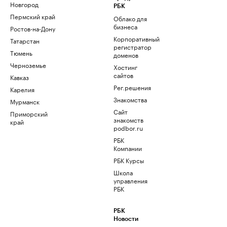
Новгород
РБК
Пермский край
Облако для
бизнеса
Ростов-на-Дону
Корпоративный
Татарстан
регистратор
Тюмень
доменов
Черноземье
Хостинг
сайтов
Кавказ
Рег.решения
Карелия
Знакомства
Мурманск
Сайт
Приморский
знакомств
край
podbor.ru
РБК
Компании
РБК Курсы
Школа
управления
РБК
РБК
Новости