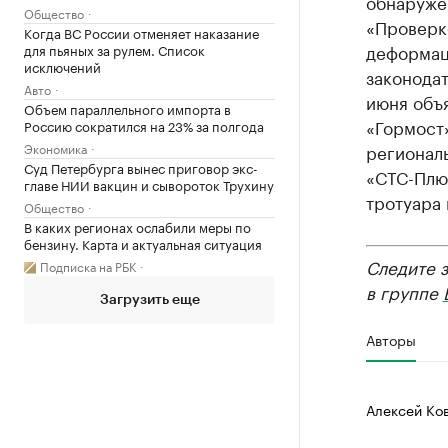
обнаруже
Общество
«Проверк
Когда ВС России отменяет наказание
деформац
для пьяных за рулем. Список
исключений
законода
Авто
июня объ
Объем параллельного импорта в
«Гормост
Россию сократился на 23% за полгода
Экономика
региональ
Суд Петербурга вынес приговор экс-
«СТС-Плю
главе НИИ вакцин и сывороток Трухину
тротуара 
Общество
В каких регионах ослабили меры по
бензину. Карта и актуальная ситуация
Следите 
Подписка на РБК
в группе
Загрузить еще
Авторы
Алексей Ко