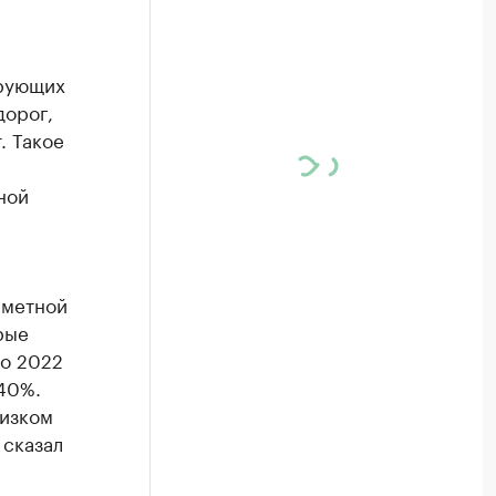
ирующих
дорог,
. Такое
ной
сметной
рые
по 2022
 40%.
низком
 сказал