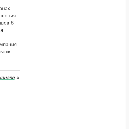
онах
ушения
ошев 6
ия
омпания
рытия
канале
и