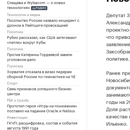
Слащева и Wylsacom — о новых
технологиях
РАДИО
Депутат 
Технологии и медиа
Посольство России назвало инцидент с
Александ
дроном в Лейпциге провокацией
проектно
Политика
что прив
Рубио рассказал, как США затягивают
«петлю» вокруг Кубы
заявление
Политика
Заксобра
Против Катерины Гордеевой завели
политике.
уголовное дело
Политика
Хорватия отказала в визах лидерам
Ранее пре
сборной России по гимнастике на ЧЕ
Новосиби
Спорт
документа
Семь признаков успешного бизнес-
центра
занимают
РБК и Upside
годы на 2
Прототип героя «Игры на понижение»
Доля раст
поставил на падение Oracle и Nebius
качестве 
Инвестиции
Ильенко.
ГКЧП: расшифровка, состав и события
августа 1991 года