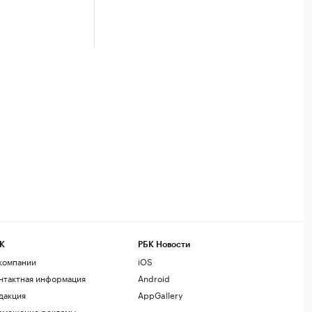
К
РБК Новости
компании
iOS
нтактная информация
Android
дакция
AppGallery
змещение рекламы