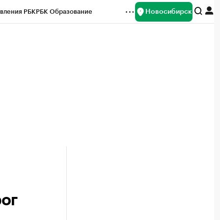
Новосибирск
вления РБК
РБК Образование
редитные рейтинги
Франшизы
Газета
ок наличной валюты
рог