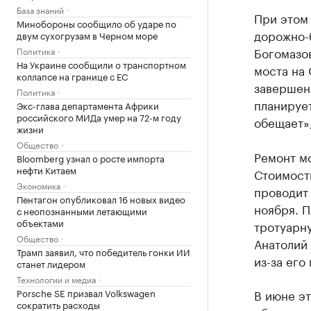
База знаний
При этом 
Минобороны сообщило об ударе по
дорожно-
двум сухогрузам в Черном море
Богомазов
Политика
На Украине сообщили о транспортном
моста на
коллапсе на границе с ЕС
завершен
Политика
планирует
Экс-глава департамента Африки
российского МИДа умер на 72-м году
обещает»,
жизни
Общество
Ремонт мо
Bloomberg узнал о росте импорта
нефти Китаем
Стоимость
Экономика
проводит
Пентагон опубликовал 16 новых видео
ноября. П
с неопознанными летающими
объектами
тротуарну
Общество
Анатолий 
Трамп заявил, что победитель гонки ИИ
из-за его
станет лидером
Технологии и медиа
Porsche SE призвал Volkswagen
В июне э
сократить расходы