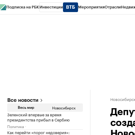
Подписка на РБК
Инвестиции
Мероприятия
Отрасли
Недви
РБК Курсы
РБК Life
Тренды
Визионеры
Национальные проекты
Горо
Спецпроекты СПб
Конференции СПб
Спецпроекты
Проверка конт
Новосибирс
Все новости
Новосибирск
Весь мир
Депу
Зеленский впервые за время
президентства прибыл в Сербию
созд
Политика
Как перейти «порог недоверия»:
Ново