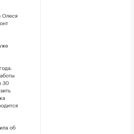
а Олеся
онт
уже
года.
Работы
я 30
зить
ка
водится
ила об