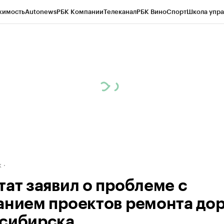
жимость
Autonews
РБК Компании
Телеканал
РБК Вино
Спорт
Школа упра
д
Стиль
Крипто
РБК Бизнес-среда
Дискуссионный клуб
Исследования
К
рагентов
Политика
Экономика
Бизнес
Технологии и медиа
Финансы
Рын
к
тат заявил о проблеме с
анием проектов ремонта до
сибирска