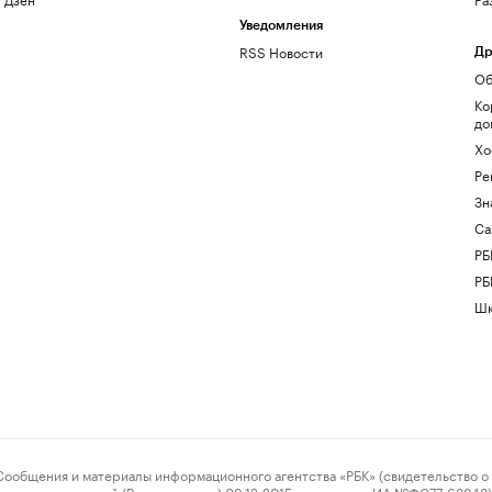
Уведомления
RSS Новости
Др
Об
Ко
до
Хо
Ре
Зн
Са
РБ
РБ
Шк
ения и материалы информационного агентства «РБК» (свидетельство о 
овых коммуникаций (Роскомнадзор) 09.12.2015 за номером ИА №ФС77-63848) 