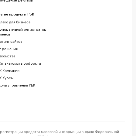
угие продукты РБК
лако для бизнеса
рпоративный регистратор
менов
стинг сайтов
г.решения
акомства
йт знакомств podbor.ru
К Компании
К Курсы
ола управления РБК
регистрации средства массовой информации выдано Федеральной
и сетевого издания «РБК» (свидетельство о регистрации средства