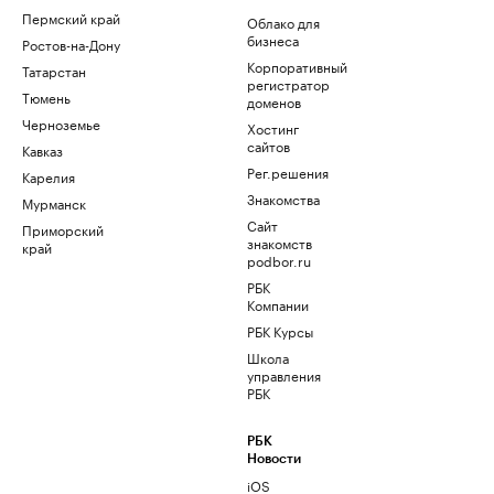
Пермский край
Облако для
бизнеса
Ростов-на-Дону
Корпоративный
Татарстан
регистратор
Тюмень
доменов
Черноземье
Хостинг
сайтов
Кавказ
Рег.решения
Карелия
Знакомства
Мурманск
Сайт
Приморский
знакомств
край
podbor.ru
РБК
Компании
РБК Курсы
Школа
управления
РБК
РБК
Новости
iOS