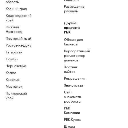
область
Размещение
Калининград
рекламы
Краснодарский
край
Другие
Нижний
продукты
Новгород
РБК
Пермский край
Облако для
бизнеса
Ростов-на-Дону
Корпоративный
Татарстан
регистратор
Тюмень
доменов
Черноземье
Хостинг
сайтов
Кавказ
Рег.решения
Карелия
Знакомства
Мурманск
Сайт
Приморский
знакомств
край
podbor.ru
РБК
Компании
РБК Курсы
Школа