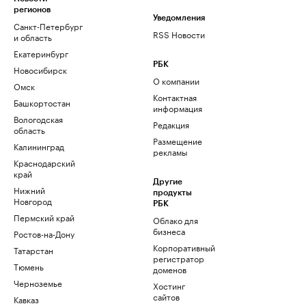
регионов
Уведомления
Санкт-Петербург
RSS Новости
и область
Екатеринбург
РБК
Новосибирск
О компании
Омск
Контактная
Башкортостан
информация
Вологодская
Редакция
область
Размещение
Калининград
рекламы
Краснодарский
край
Другие
Нижний
продукты
Новгород
РБК
Пермский край
Облако для
бизнеса
Ростов-на-Дону
Корпоративный
Татарстан
регистратор
Тюмень
доменов
Черноземье
Хостинг
сайтов
Кавказ