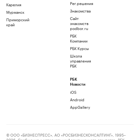
Рег.решения
Карелия
Знакомства
Мурманск
Сайт
Приморский
знакомств
край
podbor.ru
РБК
Компании
РБК Курсы
Школа
управления
РБК
РБК
Новости
iOS
Android
AppGallery
© ООО «БИЗНЕСПРЕСС», АО «РОСБИЗНЕСКОНСАЛТИНГ», 1995–
2026. Сообщения и материалы информационного агентства «РБК»