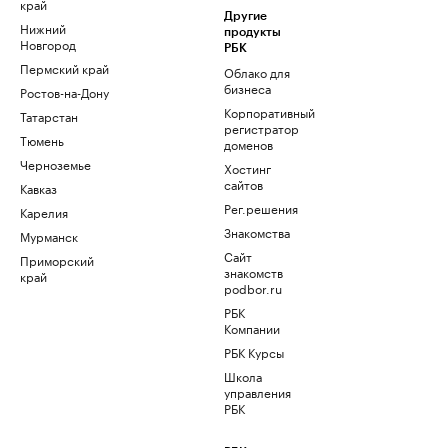
край
Другие
Нижний
продукты
Новгород
РБК
Пермский край
Облако для
бизнеса
Ростов-на-Дону
Корпоративный
Татарстан
регистратор
Тюмень
доменов
Черноземье
Хостинг
сайтов
Кавказ
Рег.решения
Карелия
Знакомства
Мурманск
Сайт
Приморский
знакомств
край
podbor.ru
РБК
Компании
РБК Курсы
Школа
управления
РБК