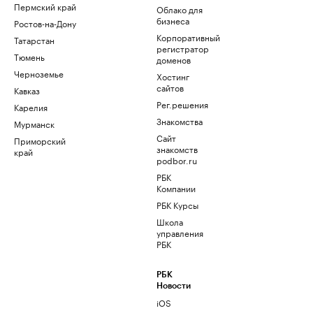
Пермский край
Облако для
бизнеса
Ростов-на-Дону
Корпоративный
Татарстан
регистратор
Тюмень
доменов
Черноземье
Хостинг
сайтов
Кавказ
Рег.решения
Карелия
Знакомства
Мурманск
Сайт
Приморский
знакомств
край
podbor.ru
РБК
Компании
РБК Курсы
Школа
управления
РБК
РБК
Новости
iOS