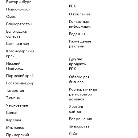
Екатеринбург
РБК
Новосибирск
О компании
Омск
Контактная
Башкортостан
информация
Вологодская
Редакция
область
Размещение
Калининград
рекламы
Краснодарский
край
Другие
Нижний
продукты
Новгород
РБК
Пермский край
Облако для
бизнеса
Ростов-на-Дону
Корпоративный
Татарстан
регистратор
Тюмень
доменов
Черноземье
Хостинг
сайтов
Кавказ
Рег.решения
Карелия
Знакомства
Мурманск
Сайт
Приморский
знакомств