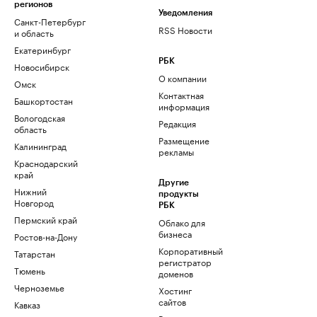
регионов
Уведомления
Санкт-Петербург
RSS Новости
и область
Екатеринбург
РБК
Новосибирск
О компании
Омск
Контактная
Башкортостан
информация
Вологодская
Редакция
область
Размещение
Калининград
рекламы
Краснодарский
край
Другие
Нижний
продукты
Новгород
РБК
Пермский край
Облако для
бизнеса
Ростов-на-Дону
Корпоративный
Татарстан
регистратор
Тюмень
доменов
Черноземье
Хостинг
сайтов
Кавказ