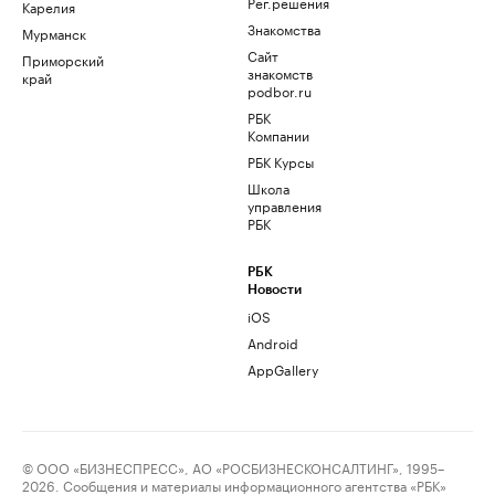
Рег.решения
Карелия
Знакомства
Мурманск
Сайт
Приморский
знакомств
край
podbor.ru
РБК
Компании
РБК Курсы
Школа
управления
РБК
РБК
Новости
iOS
Android
AppGallery
© ООО «БИЗНЕСПРЕСС», АО «РОСБИЗНЕСКОНСАЛТИНГ», 1995–
2026. Сообщения и материалы информационного агентства «РБК»