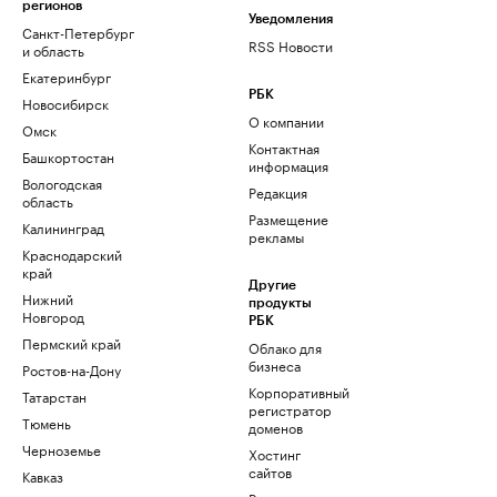
регионов
Уведомления
Санкт-Петербург
RSS Новости
и область
Екатеринбург
РБК
Новосибирск
О компании
Омск
Контактная
Башкортостан
информация
Вологодская
Редакция
область
Размещение
Калининград
рекламы
Краснодарский
край
Другие
Нижний
продукты
Новгород
РБК
Пермский край
Облако для
бизнеса
Ростов-на-Дону
Корпоративный
Татарстан
регистратор
Тюмень
доменов
Черноземье
Хостинг
сайтов
Кавказ