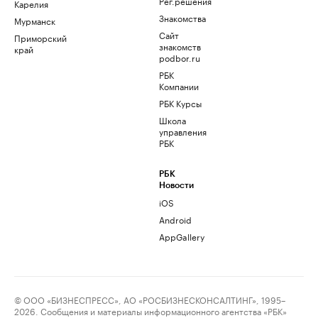
Рег.решения
Карелия
Знакомства
Мурманск
Сайт
Приморский
знакомств
край
podbor.ru
РБК
Компании
РБК Курсы
Школа
управления
РБК
РБК
Новости
iOS
Android
AppGallery
© ООО «БИЗНЕСПРЕСС», АО «РОСБИЗНЕСКОНСАЛТИНГ», 1995–
2026. Сообщения и материалы информационного агентства «РБК»