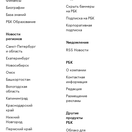
Скрыть баннеры
Биографии
на РБК
База знаний
Подписка на РБК
РБК Образование
Корпоративная
подписка
Новости
регионов
Уведомления
Санкт-Петербург
RSS Новости
и область
Екатеринбург
РБК
Новосибирск
О компании
Омск
Контактная
Башкортостан
информация
Вологодская
Редакция
область
Размещение
Калининград
рекламы
Краснодарский
край
Другие
Нижний
продукты
Новгород
РБК
Пермский край
Облако для