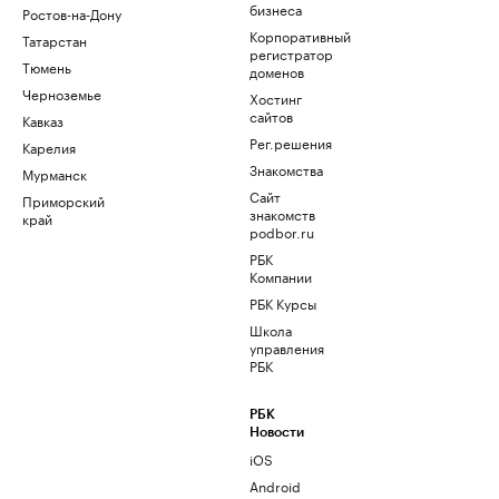
бизнеса
Ростов-на-Дону
Корпоративный
Татарстан
регистратор
Тюмень
доменов
Черноземье
Хостинг
сайтов
Кавказ
Рег.решения
Карелия
Знакомства
Мурманск
Сайт
Приморский
знакомств
край
podbor.ru
РБК
Компании
РБК Курсы
Школа
управления
РБК
РБК
Новости
iOS
Android