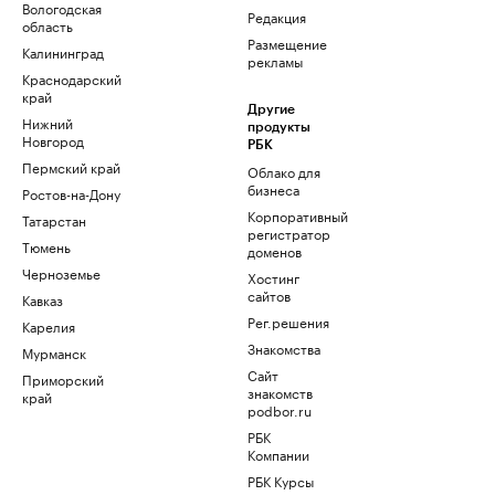
Вологодская
Редакция
область
Размещение
Калининград
рекламы
Краснодарский
край
Другие
Нижний
продукты
Новгород
РБК
Пермский край
Облако для
бизнеса
Ростов-на-Дону
Корпоративный
Татарстан
регистратор
Тюмень
доменов
Черноземье
Хостинг
сайтов
Кавказ
Рег.решения
Карелия
Знакомства
Мурманск
Сайт
Приморский
знакомств
край
podbor.ru
РБК
Компании
РБК Курсы