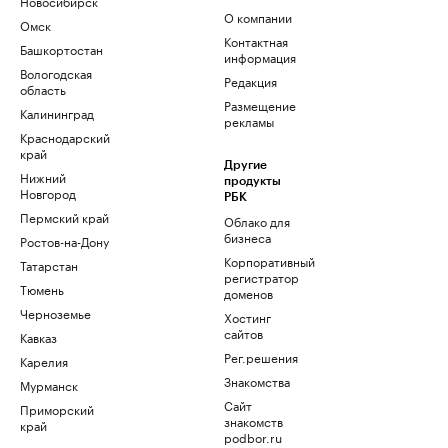
Новосибирск
О компании
Омск
Контактная
Башкортостан
информация
Вологодская
Редакция
область
Размещение
Калининград
рекламы
Краснодарский
край
Другие
Нижний
продукты
Новгород
РБК
Пермский край
Облако для
бизнеса
Ростов-на-Дону
Корпоративный
Татарстан
регистратор
Тюмень
доменов
Черноземье
Хостинг
сайтов
Кавказ
Рег.решения
Карелия
Знакомства
Мурманск
Сайт
Приморский
знакомств
край
podbor.ru