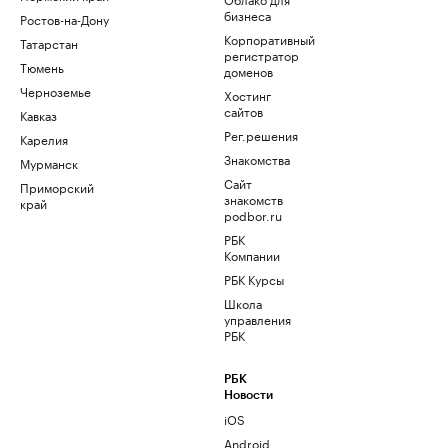
бизнеса
Ростов-на-Дону
Корпоративный
Татарстан
регистратор
Тюмень
доменов
Черноземье
Хостинг
сайтов
Кавказ
Рег.решения
Карелия
Знакомства
Мурманск
Сайт
Приморский
знакомств
край
podbor.ru
РБК
Компании
РБК Курсы
Школа
управления
РБК
РБК
Новости
iOS
Android