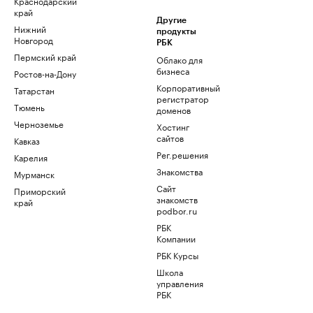
Краснодарский
край
Другие
Нижний
продукты
Новгород
РБК
Пермский край
Облако для
бизнеса
Ростов-на-Дону
Корпоративный
Татарстан
регистратор
Тюмень
доменов
Черноземье
Хостинг
сайтов
Кавказ
Рег.решения
Карелия
Знакомства
Мурманск
Сайт
Приморский
знакомств
край
podbor.ru
РБК
Компании
РБК Курсы
Школа
управления
РБК