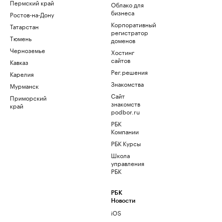
Пермский край
Облако для
бизнеса
Ростов-на-Дону
Корпоративный
Татарстан
регистратор
Тюмень
доменов
Черноземье
Хостинг
сайтов
Кавказ
Рег.решения
Карелия
Знакомства
Мурманск
Сайт
Приморский
знакомств
край
podbor.ru
РБК
Компании
РБК Курсы
Школа
управления
РБК
РБК
Новости
iOS