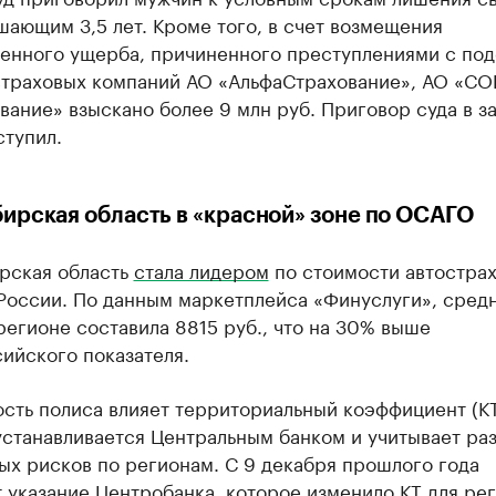
ающим 3,5 лет. Кроме того, в счет возмещения
енного ущерба, причиненного преступлениями с по
 страховых компаний АО «АльфаСтрахование», АО «СО
вание» взыскано более 9 млн руб. Приговор суда в з
ступил.
ирская область в «красной» зоне по ОСАГО
рская область
стала лидером
по стоимости автостра
России. По данным маркетплейса «Финуслуги», средн
регионе составила 8815 руб., что на 30% выше
ийского показателя.
сть полиса влияет территориальный коэффициент (КТ
устанавливается Центральным банком и учитывает ра
ых рисков по регионам. С 9 декабря прошлого года
 указание Центробанка, которое изменило КТ для ре