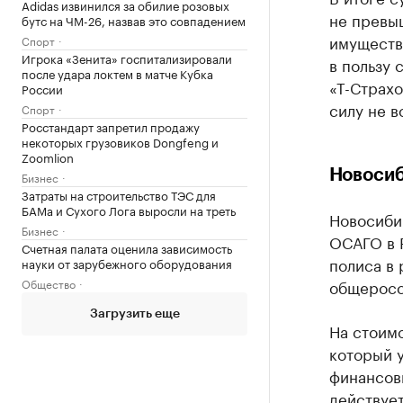
Adidas извинился за обилие розовых
не превыш
бутс на ЧМ-26, назвав это совпадением
имуществ
Спорт
Игрока «Зенита» госпитализировали
в пользу
после удара локтем в матче Кубка
«Т-Страхо
России
силу не в
Спорт
Росстандарт запретил продажу
некоторых грузовиков Dongfeng и
Zoomlion
Новосиб
Бизнес
Затраты на строительство ТЭС для
БАМа и Сухого Лога выросли на треть
Новосиби
Бизнес
ОСАГО в 
Счетная палата оценила зависимость
полиса в 
науки от зарубежного оборудования
Общество
общеросс
Загрузить еще
На стоимо
который 
финансов
действует