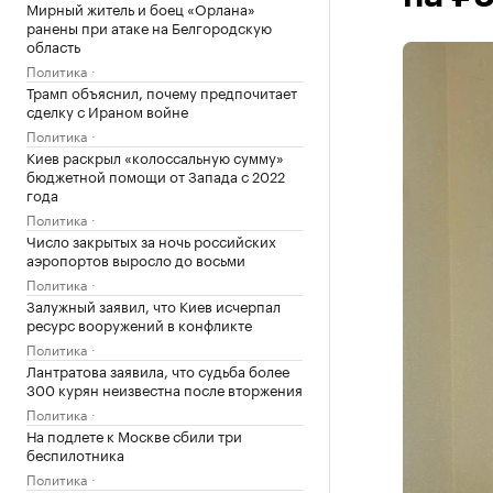
Мирный житель и боец «Орлана»
ранены при атаке на Белгородскую
область
Политика
Трамп объяснил, почему предпочитает
сделку с Ираном войне
Политика
Киев раскрыл «колоссальную сумму»
бюджетной помощи от Запада с 2022
года
Политика
Число закрытых за ночь российских
аэропортов выросло до восьми
Политика
Залужный заявил, что Киев исчерпал
ресурс вооружений в конфликте
Политика
Лантратова заявила, что судьба более
300 курян неизвестна после вторжения
Политика
На подлете к Москве сбили три
беспилотника
Политика