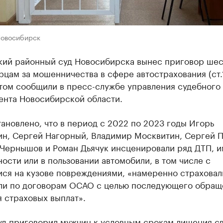
Новосибирск
кий районный суд Новосибирска вынес приговор ше
цам за мошенничества в сфере автострахования (ст.
этом сообщили в пресс-службе управления судебного
ента Новосибирской области.
ановлено, что в период с 2022 по 2023 годы Игорь
ин, Сергей Нагорный, Владимир Москвитин, Сергей П
 Чернышов и Роман Дьячук инсценировали ряд ДТП, и
ости или в пользовании автомобили, в том числе с
ся на кузове повреждениями, «намеренно страховал
ли по договорам ОСАО с целью последующего обращ
 страховых выплат».
суд приговорил мужчин к условным срокам лишения с