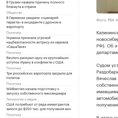
В Грузии назвали причину полного
блэкаута в стране
Общество
В Германии увидели «сценарий
Фото: РБК 
теракта» в инциденте с дроном в
аэропорту
Калининс
Политика
Украина признала угрозой
новосибир
нацбезопасности актрису из сериала
РФ). Об 
«СашаТаня»
департам
Политика
Reuters раскрыл одну из крупнейших
уступок Ирану в конфликте с США
Судом уст
Политика
Раздобар
Три российских аэропорта закрыли для
Вячеслав
полетов
Политика
собственн
Wildberries начала подготовку к
имевшими
запуску собственного мессенджера
автомоби
Технологии и медиа
получения
США потребуют от ряда иммигрантов
залоги до $250 тыс. для получения виз
Политика
В итоге 