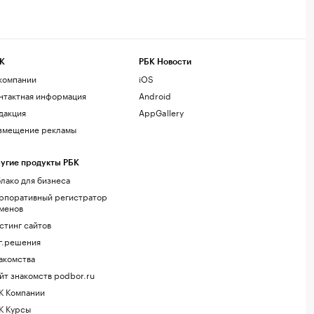
К
РБК Новости
компании
iOS
нтактная информация
Android
дакция
AppGallery
змещение рекламы
угие продукты РБК
лако для бизнеса
рпоративный регистратор
менов
стинг сайтов
г.решения
акомства
йт знакомств podbor.ru
К Компании
К Курсы