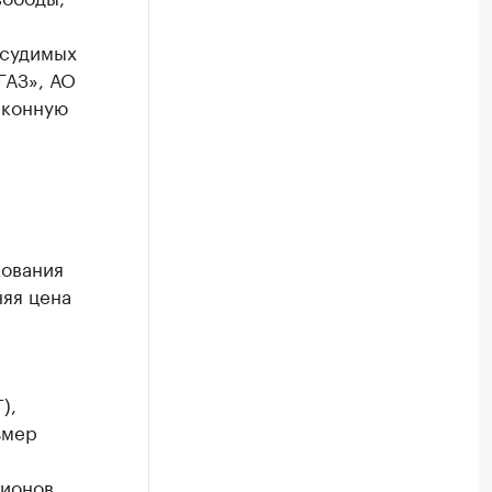
дсудимых
ГАЗ», АО
аконную
хования
яя цена
),
змер
гионов