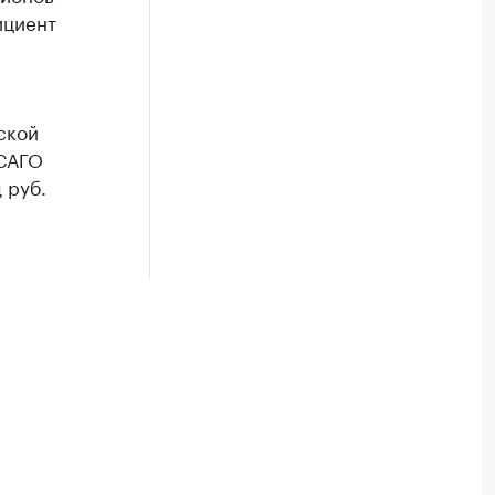
ициент
ской
ОСАГО
 руб.