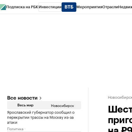
Подписка на РБК
Инвестиции
Мероприятия
Отрасли
Недви
РБК Курсы
РБК Life
Тренды
Визионеры
Национальные проекты
Горо
Спецпроекты СПб
Конференции СПб
Спецпроекты
Проверка конт
Новосибирс
Все новости
Новосибирск
Весь мир
Шест
Ярославский губернатор сообщил о
перекрытии трассы на Москву из-за
приг
атаки
Политика
на ₽