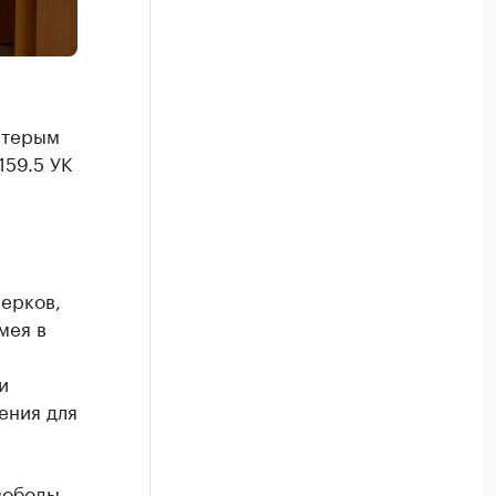
стерым
159.5 УК
ерков,
мея в
и
ения для
вободы,