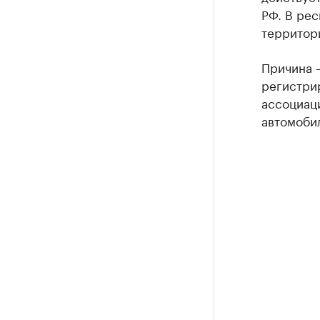
РФ. В ре
территор
Причина 
регистрир
ассоциац
автомобил