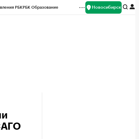
Новосибирск
вления РБК
РБК Образование
редитные рейтинги
Франшизы
Газета
ок наличной валюты
ли
САГО