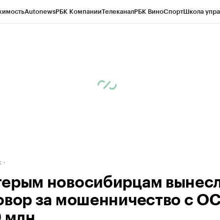
жимость
Autonews
РБК Компании
Телеканал
РБК Вино
Спорт
Школа упра
д
Стиль
Крипто
РБК Бизнес-среда
Дискуссионный клуб
Исследования
К
рагентов
Политика
Экономика
Бизнес
Технологии и медиа
Финансы
Рын
к
ерым новосибирцам вынес
овор за мошенничество с О
9 млн