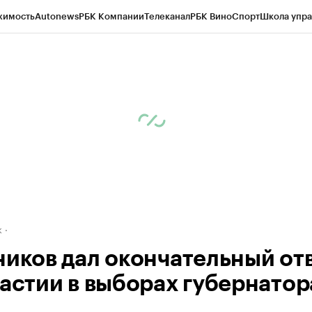
жимость
Autonews
РБК Компании
Телеканал
РБК Вино
Спорт
Школа упра
д
Стиль
Крипто
РБК Бизнес-среда
Дискуссионный клуб
Исследования
К
рагентов
Политика
Экономика
Бизнес
Технологии и медиа
Финансы
Рын
к
ников дал окончательный от
частии в выборах губернатор