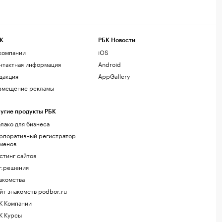
К
РБК Новости
компании
iOS
нтактная информация
Android
дакция
AppGallery
змещение рекламы
угие продукты РБК
лако для бизнеса
рпоративный регистратор
менов
стинг сайтов
г.решения
акомства
йт знакомств podbor.ru
К Компании
К Курсы