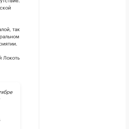
рской
лой, так
еральном
риятии.
й Локоть
тябре