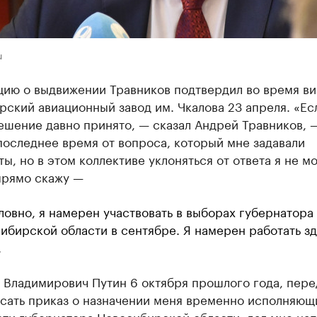
u
ию о выдвижении Травников подтвердил во время ви
ский авиационный завод им. Чкалова 23 апреля. «Ес
ешение давно принято, — сказал Андрей Травников, 
последнее время от вопроса, который мне задавали
ы, но в этом коллективе уклоняться от ответа я не мо
прямо скажу —
ловно, я намерен участвовать в выборах губернатора
ибирской области в сентябре. Я намерен работать з
.
 Владимирович Путин 6 октября прошлого года, пере
исать приказ о назначении меня временно исполняющ
ти губернатора Новосибирской области, дал мне нап