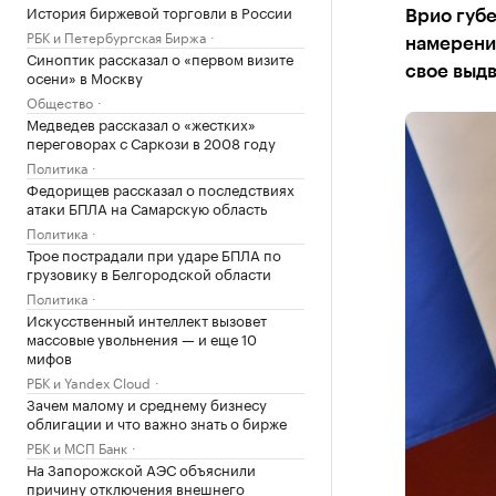
История биржевой торговли в России
Врио губ
РБК и Петербургская Биржа
намерении
Синоптик рассказал о «первом визите
свое выд
осени» в Москву
Общество
Медведев рассказал о «жестких»
переговорах с Саркози в 2008 году
Политика
Федорищев рассказал о последствиях
атаки БПЛА на Самарскую область
Политика
Трое пострадали при ударе БПЛА по
грузовику в Белгородской области
Политика
Искусственный интеллект вызовет
массовые увольнения — и еще 10
мифов
РБК и Yandex Cloud
Зачем малому и среднему бизнесу
облигации и что важно знать о бирже
РБК и МСП Банк
На Запорожской АЭС объяснили
причину отключения внешнего