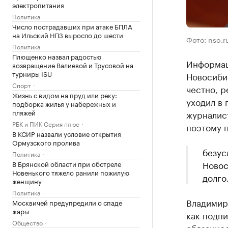
электропитания
Политика
Число пострадавших при атаке БПЛА
на Ильский НПЗ выросло до шести
Фото: nso.r
Политика
Плющенко назвал радостью
Информац
возвращение Валиевой и Трусовой на
турниры ISU
Новосибир
Спорт
честно, р
Жизнь с видом на пруд или реку:
уходил в 
подборка жилья у набережных и
пляжей
журналист
РБК и ПИК Серия плюс
поэтому 
В КСИР назвали условие открытия
Ормузского пролива
безус
Политика
Новос
В Брянской области при обстреле
Новенького тяжело ранили пожилую
долго
женщину
Политика
Владимир
Москвичей предупредили о спаде
жары
как подп
Общество
обязаннос