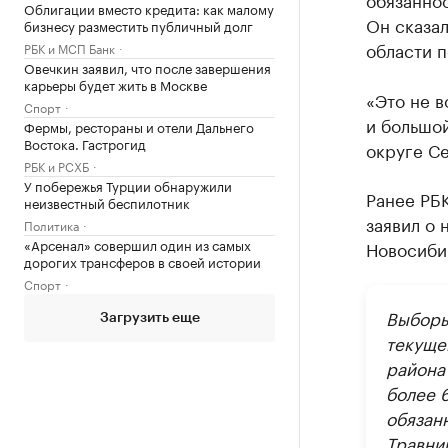
Облигации вместо кредита: как малому
Он сказал
бизнесу разместить публичный долг
области п
РБК и МСП Банк
Овечкин заявил, что после завершения
карьеры будет жить в Москве
«Это не в
Спорт
и большо
Фермы, рестораны и отели Дальнего
Востока. Гастрогид
округе С
РБК и РСХБ
У побережья Турции обнаружили
Ранее РБ
неизвестный беспилотник
заявил о 
Политика
«Арсенал» совершил один из самых
Новосиби
дорогих трансферов в своей истории
Спорт
Выборы
Загрузить еще
текуще
района
более 
обязан
Травни