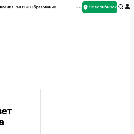
Новосибирск
вления РБК
РБК Образование
редитные рейтинги
Франшизы
Газета
ок наличной валюты
вет
а