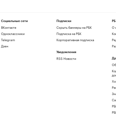
Социальные сети
Подписки
РБ
ВКонтакте
Скрыть баннеры на РБК
О 
Одноклассники
Подписка на РБК
Ко
Telegram
Корпоративная подписка
Ре
Дзен
Ра
Уведомления
RSS Новости
Др
Об
Ко
до
Хо
Ре
Зн
Са
РБ
РБ