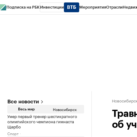
Подписка на РБК
Инвестиции
Мероприятия
Отрасли
Недви
РБК Курсы
РБК Life
Тренды
Визионеры
Национальные проекты
Горо
Спецпроекты СПб
Конференции СПб
Спецпроекты
Проверка конт
Новосибирс
Все новости
Новосибирск
Весь мир
Трав
Умер первый тренер шестикратного
олимпийского чемпиона гимнаста
об у
Щербо
Спорт