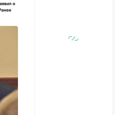
аявил о
Ранее