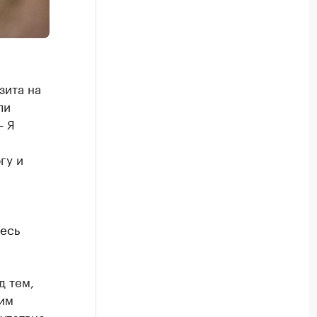
зита на
ли
— Я
гу и
десь
д тем,
им
утствие.