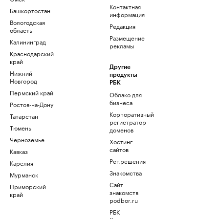
Контактная
Башкортостан
информация
Вологодская
Редакция
область
Размещение
Калининград
рекламы
Краснодарский
край
Другие
Нижний
продукты
Новгород
РБК
Пермский край
Облако для
бизнеса
Ростов-на-Дону
Корпоративный
Татарстан
регистратор
Тюмень
доменов
Черноземье
Хостинг
сайтов
Кавказ
Рег.решения
Карелия
Знакомства
Мурманск
Сайт
Приморский
знакомств
край
podbor.ru
РБК