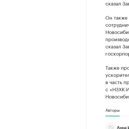
сказал За
Он также
сотрудни
Новосиби
производс
сказал За
госкорпо
Также пр
ускорите
в часть 
с «НЗХК-
Новосиби
Авторы
Анна 