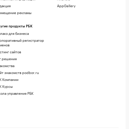
дакция
AppGallery
змещение рекламы
угие продукты РБК
лако для бизнеса
рпоративный регистратор
менов
стинг сайтов
г.решения
акомства
йт знакомств podbor.ru
К Компании
К Курсы
ола управления РБК