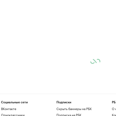
Социальные сети
Подписки
РБ
ВКонтакте
Скрыть баннеры на РБК
О 
Одноклассники
Подписка на РБК
Ко