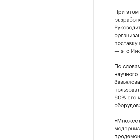
При этом 
разработк
Руководит
организац
поставку 
— это Ин
По слова
научного
Завьялова
пользоват
60% его м
оборудова
«Множест
модерниз
продемон