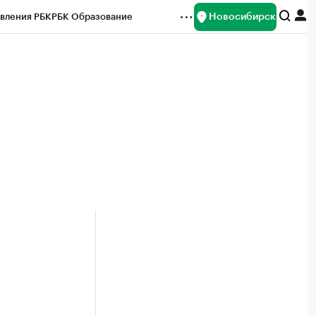
Новосибирск
вления РБК
РБК Образование
редитные рейтинги
Франшизы
Газета
ок наличной валюты