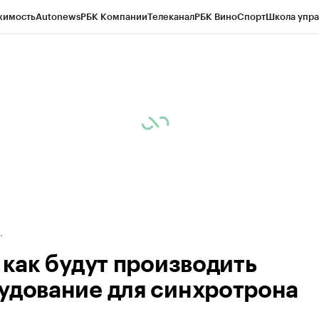
жимость
Autonews
РБК Компании
Телеканал
РБК Вино
Спорт
Школа упра
д
Стиль
Крипто
РБК Бизнес-среда
Дискуссионный клуб
Исследования
К
рагентов
Политика
Экономика
Бизнес
Технологии и медиа
Финансы
Рын
 как будут производить
удование для синхротрона