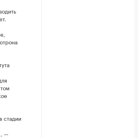
водить
ет.
е,
ротрона
тута
для
этом
кое
в стадии
, —