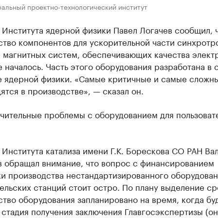
ральный проектно-технологический институт
 Института ядерной физики Павел Логачев сообщил, 
тво компонентов для ускорительной части синхротро
е магнитных систем, обеспечивающих качества элект
е началось. Часть этого оборудования разработана в
е ядерной физики. «Самые критичные и самые сложны
ятся в производстве», — сказал он.
ачительные проблемы с оборудованием для пользоват
Института катализа имени Г.К. Борескова СО РАН Ва
в обращал внимание, что вопрос с финансированием
ки производства нестандартизированного оборудован
ельских станций стоит остро. По плану выделение ср
тво оборудования запланировано на время, когда бу
стадия получения заключения Главгосэкспертизы (он