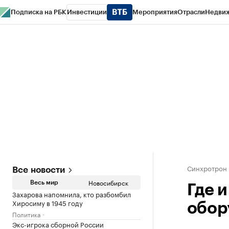
Подписка на РБК
Инвестиции
Мероприятия
Отрасли
Недви
РБК Курсы
РБК Life
Тренды
Визионеры
Национальные проекты
Горо
Спецпроекты СПб
Конференции СПб
Спецпроекты
Проверка конт
Синхротрон
Все новости
Новосибирск
Весь мир
Где и
Захарова напомнила, кто разбомбил
Хиросиму в 1945 году
обор
Политика
Экс-игрока сборной России