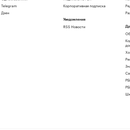
Telegram
Корпоративная подписка
Ре
Дзен
Ра
Уведомления
RSS Новости
Др
Об
Ко
до
Хо
Ре
Зн
Са
РБ
РБ
Шк