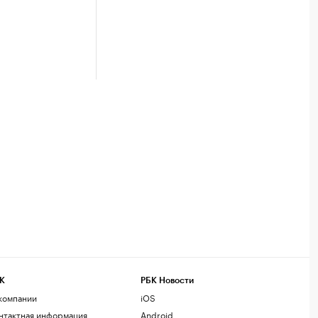
К
РБК Новости
компании
iOS
нтактная информация
Android