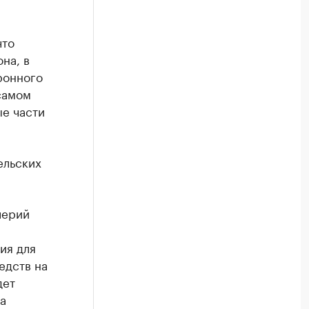
что
на, в
ронного
 самом
е части
ельских
лерий
ия для
едств на
дет
а