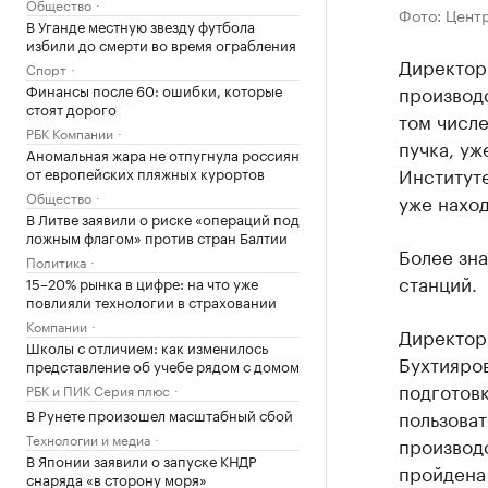
Общество
Фото: Цент
В Уганде местную звезду футбола
избили до смерти во время ограбления
Директор
Спорт
Финансы после 60: ошибки, которые
производс
стоят дорого
том числ
РБК Компании
пучка, уж
Аномальная жара не отпугнула россиян
Институт
от европейских пляжных курортов
Общество
уже наход
В Литве заявили о риске «операций под
ложным флагом» против стран Балтии
Более зн
Политика
станций.
15–20% рынка в цифре: на что уже
повлияли технологии в страховании
Компании
Директор 
Школы с отличием: как изменилось
Бухтияро
представление об учебе рядом с домом
подготов
РБК и ПИК Серия плюс
В Рунете произошел масштабный сбой
пользоват
Технологии и медиа
производс
В Японии заявили о запуске КНДР
пройдена 
снаряда «в сторону моря»