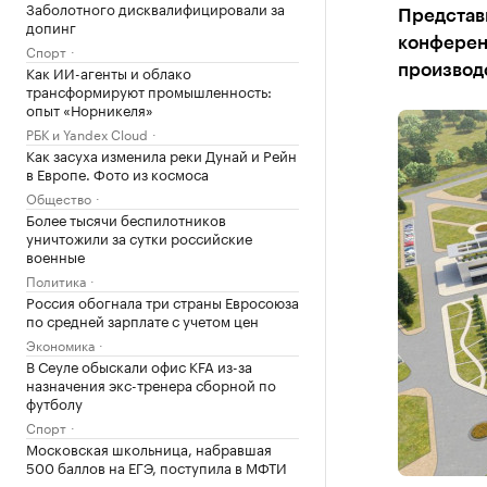
Заболотного дисквалифицировали за
Представ
допинг
конференц
Спорт
Как ИИ-агенты и облако
производс
трансформируют промышленность:
опыт «Норникеля»
РБК и Yandex Cloud
Как засуха изменила реки Дунай и Рейн
в Европе. Фото из космоса
Общество
Более тысячи беспилотников
уничтожили за сутки российские
военные
Политика
Россия обогнала три страны Евросоюза
по средней зарплате с учетом цен
Экономика
В Сеуле обыскали офис KFA из-за
назначения экс-тренера сборной по
футболу
Спорт
Московская школьница, набравшая
500 баллов на ЕГЭ, поступила в МФТИ