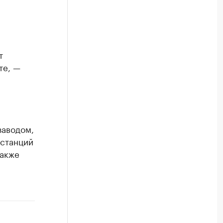
т
те, —
заводом,
 станций
также