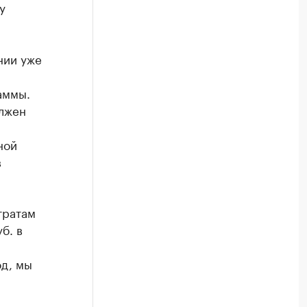
у
нии уже
аммы.
олжен
ной
в
тратам
б. в
од, мы