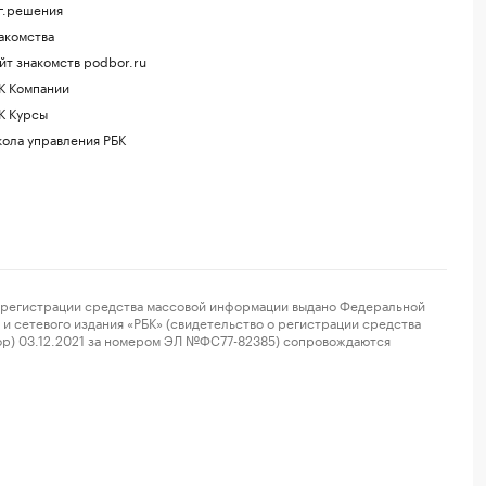
г.решения
акомства
йт знакомств podbor.ru
К Компании
К Курсы
ола управления РБК
регистрации средства массовой информации выдано Федеральной
и сетевого издания «РБК» (свидетельство о регистрации средства
ор) 03.12.2021 за номером ЭЛ №ФС77-82385) сопровождаются