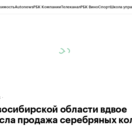
жимость
Autonews
РБК Компании
Телеканал
РБК Вино
Спорт
Школа упра
д
Стиль
Крипто
РБК Бизнес-среда
Дискуссионный клуб
Исследования
К
рагентов
Политика
Экономика
Бизнес
Технологии и медиа
Финансы
Рын
к
восибирской области вдвое
сла продажа серебряных ко