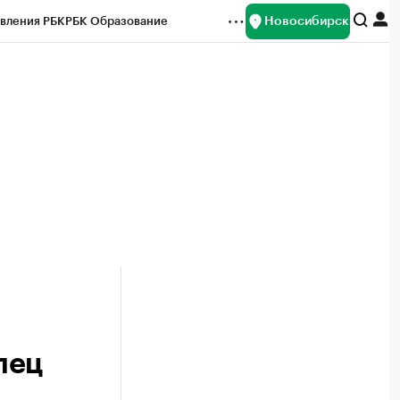
Новосибирск
вления РБК
РБК Образование
редитные рейтинги
Франшизы
Газета
ок наличной валюты
лец