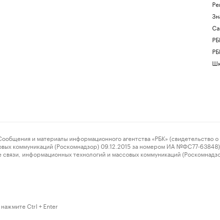
Ре
Зн
Са
РБ
РБ
Шк
ения и материалы информационного агентства «РБК» (свидетельство о 
овых коммуникаций (Роскомнадзор) 09.12.2015 за номером ИА №ФС77-63848) 
 связи, информационных технологий и массовых коммуникаций (Роскомнадз
нажмите Ctrl + Enter