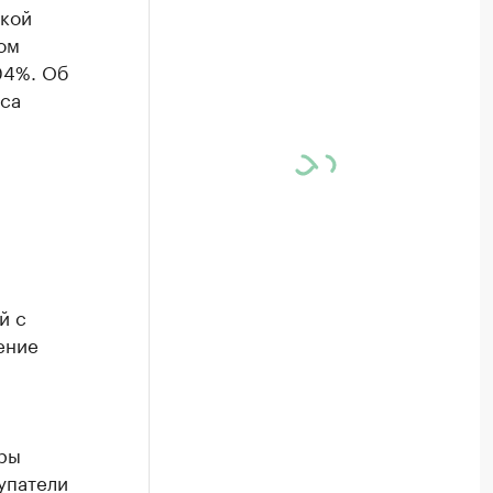
ской
ом
04%. Об
са
й с
ение
ары
упатели