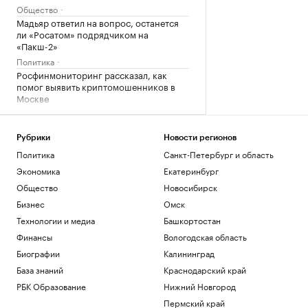
Общество
Мадьяр ответил на вопрос, останется
ли «Росатом» подрядчиком на
«Пакш-2»
Политика
Росфинмониторинг рассказал, как
помог выявить криптомошенников в
Москве
Политика
Андреева проиграла 34-й ракетке мира
в третьем круге турнира в Торонто
Рубрики
Новости регионов
Спорт
Политика
Санкт-Петербург и область
РПЦ ответила на призыв уйти из
Экономика
Екатеринбург
Африки
Общество
Новосибирск
Политика
Бизнес
Омск
Загрузить еще
Технологии и медиа
Башкортостан
Финансы
Вологодская область
Биографии
Калининград
База знаний
Краснодарский край
РБК Образование
Нижний Новгород
Пермский край