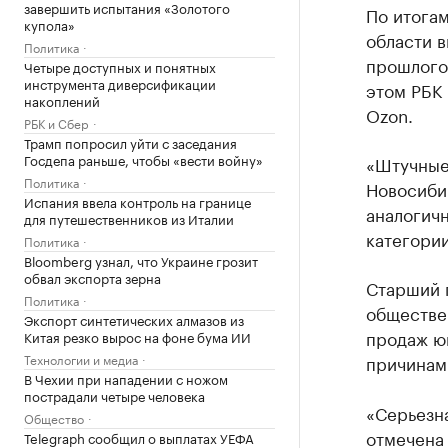
завершить испытания «Золотого
По итогам
купола»
области 
Политика
прошлого 
Четыре доступных и понятных
инструмента диверсификации
этом РБК
накоплений
Ozon.
РБК и Сбер
Трамп попросил уйти с заседания
Госдепа раньше, чтобы «вести войну»
«Штучные
Политика
Новосиби
Испания ввела контроль на границе
аналогич
для путешественников из Италии
категории
Политика
Bloomberg узнал, что Украине грозит
обвал экспорта зерна
Старший 
Политика
обществе
Экспорт синтетических алмазов из
продаж ю
Китая резко вырос на фоне бума ИИ
Технологии и медиа
причинам
В Чехии при нападении с ножом
пострадали четыре человека
«Серьезна
Общество
отмечена 
Telegraph сообщил о выплатах УЕФА