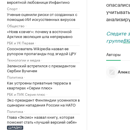
вероятной любовнице Инфантино
опасалис
Спорт
учитывать
Ученые оценили риски от созданных с
анализир
помощью ИИ искусственных вирусов
Общество
«Ноев ковчег»: почему в восточной
Следите 
Арктике эволюция шла непрерывно
группе
ВК
РБК и УК Первая
Сооснователь Wikipedia назвал ее
рупором пропаганды под эгидой ЦРУ
Авторы
Технологии и медиа
Зеленский встретился с президентом
Сербии Вучичем
Алекс
Политика
Как устроены приватные террасы в
квартирах «Серии плюс»
РБК и ПИК Серия плюс
Экс-президент Финляндии усомнился в
сценарии нападения России на НАТО
Политика
Глава «Эксмо» назвал книгу, которая
поможет стать «лучшей версией себя»
РАДИО