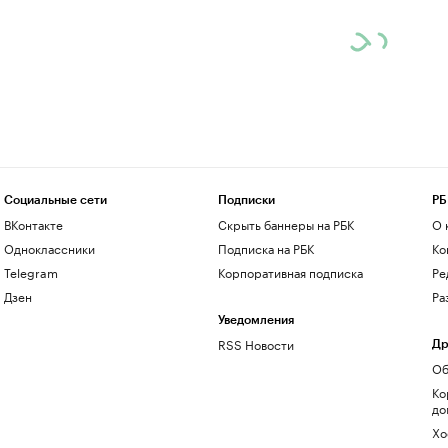
Социальные сети
Подписки
РБ
ВКонтакте
Скрыть баннеры на РБК
О 
Одноклассники
Подписка на РБК
Ко
Telegram
Корпоративная подписка
Ре
Дзен
Ра
Уведомления
RSS Новости
Др
Об
Ко
до
Хо