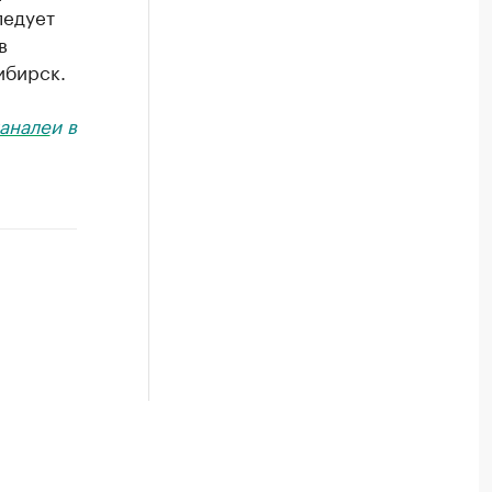
ледует
в
ибирск.
анале
и в