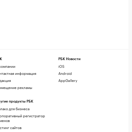
К
РБК Новости
компании
iOS
нтактная информация
Android
дакция
AppGallery
змещение рекламы
угие продукты РБК
лако для бизнеса
рпоративный регистратор
менов
стинг сайтов