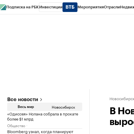
Подписка на РБК
Инвестиции
Мероприятия
Отрасли
Недви
РБК Курсы
РБК Life
Тренды
Визионеры
Национальные проекты
Горо
Спецпроекты СПб
Конференции СПб
Спецпроекты
Проверка конт
Новосибирс
Все новости
Новосибирск
Весь мир
В Но
«Одиссея» Нолана собрала в прокате
более $1 млрд
выро
Общество
Bloomberg узнал, когда планируют