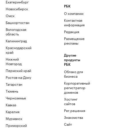
Екатеринбург
РБК
Новосибирск
О компании
Омск
Контактная
Башкортостан
информация
Вологодская
Редакция
область
Размещение
Калининград
рекламы
Краснодарский
край
Другие
Нижний
продукты
Новгород
РБК
Пермский край
Облако для
бизнеса
Ростов-на-Дону
Корпоративный
Татарстан
регистратор
Тюмень
доменов
Черноземье
Хостинг
сайтов
Кавказ
Рег.решения
Карелия
Знакомства
Мурманск
Сайт
Приморский