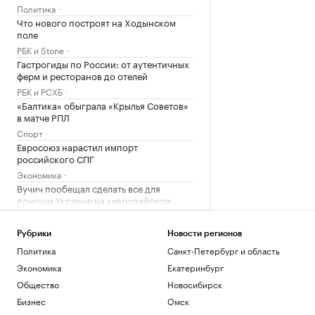
Политика
Что нового построят на Ходынском
поле
РБК и Stone
Гастрогиды по России: от аутентичных
ферм и ресторанов до отелей
РБК и РСХБ
«Балтика» обыграла «Крылья Советов»
в матче РПЛ
Спорт
Евросоюз нарастил импорт
российского СПГ
Экономика
Вучич пообещал сделать все для
помощи Украине на «европейском
пути»
Политика
Рубрики
Новости регионов
Самолет выкатился за пределы полосы
Политика
Санкт-Петербург и область
в Норильске и получил повреждения
Экономика
Екатеринбург
Общество
Как выбрать оптимальное
Общество
Новосибирск
коммерческое помещение для
Бизнес
Омск
инвестиций