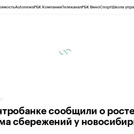
жимость
Autonews
РБК Компании
Телеканал
РБК Вино
Спорт
Школа упра
д
Стиль
Крипто
РБК Бизнес-среда
Дискуссионный клуб
Исследования
К
рагентов
Политика
Экономика
Бизнес
Технологии и медиа
Финансы
Рын
к
нтробанке сообщили о рост
ма сбережений у новосибир