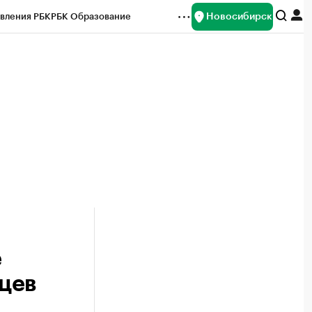
Новосибирск
вления РБК
РБК Образование
редитные рейтинги
Франшизы
Газета
ок наличной валюты
е
цев