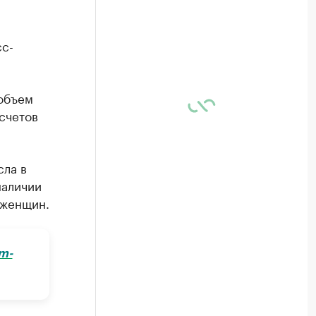
сс-
 объем
счетов
сла в
наличии
 женщин.
m-