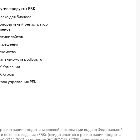
угие продукты РБК
лако для бизнеса
рпоративный регистратор
менов
стинг сайтов
г.решения
акомства
йт знакомств podbor.ru
К Компании
К Курсы
ола управления РБК
регистрации средства массовой информации выдано Федеральной
и сетевого издания «РБК» (свидетельство о регистрации средства
ор) 03.12.2021 за номером ЭЛ №ФС77-82385) сопровождаются