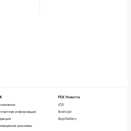
К
РБК Новости
компании
iOS
нтактная информация
Android
дакция
AppGallery
змещение рекламы