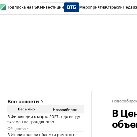
Подписка на РБК
Инвестиции
Мероприятия
Отрасли
Недви
РБК Курсы
РБК Life
Тренды
Визионеры
Национальные проекты
Горо
Спецпроекты СПб
Конференции СПб
Спецпроекты
Проверка конт
Новосибирс
Все новости
Новосибирск
Весь мир
В Це
В Финляндии с марта 2027 года введут
экзамен на гражданство
объе
Общество
В Италии нашли обломки римского