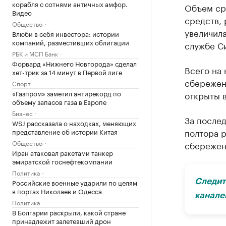
корабля с сотнями античных амфор.
Объем сре
Видео
средств, 
Общество
увеличила
Влюби в себя инвестора: истории
компаний, разместивших облигации
службе С
РБК и МСП Банк
Форвард «Нижнего Новгорода» сделал
Всего на 
хет-трик за 14 минут в Первой лиге
сбережен
Спорт
«Газпром» заметил антирекорд по
открыты 
объему запасов газа в Европе
Бизнес
За послед
WSJ рассказала о находках, меняющих
полтора 
представление об истории Китая
Общество
сбережен
Иран атаковал ракетами танкер
эмиратской госнефтекомпании
Политика
Российские военные ударили по целям
Следит
в портах Николаев и Одесса
канале
Политика
В Болгарии раскрыли, какой стране
принадлежит залетевший дрон