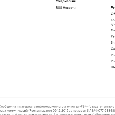
Уведомления
RSS Новости
Др
Об
Ко
до
Хо
Ре
Зн
Са
РБ
РБ
Шк
ения и материалы информационного агентства «РБК» (свидетельство о 
овых коммуникаций (Роскомнадзор) 09.12.2015 за номером ИА №ФС77-63848) 
 связи, информационных технологий и массовых коммуникаций (Роскомнадз