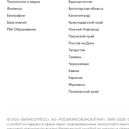
Технологии и медиа
Башкортостан
РБК и ПИК Серия плюс
Финансы
Вологодская область
Две девушки в Шереметьево опоздали
на рейс и выбежали за самолетом.
Биографии
Калининград
Видео
База знаний
Краснодарский край
Общество
РБК Образование
Нижний Новгород
Юные хоккеисты «Спартака» стали
победителями Кубка Александра
Пермский край
Овечкина
Ростов-на-Дону
Спорт
Татарстан
Вучич исключил военное
Тюмень
сотрудничество с Украиной
Черноземье
Политика
Что известно об атаках БПЛА на
Кавказ
регионы России. Главное к 8 августа
Карелия
Политика
Мурманск
Приморский край
Загрузить еще
© ООО «БИЗНЕСПРЕСС», АО «РОСБИЗНЕСКОНСАЛТИНГ», 1995–2026. Сообщ
службой по надзору в сфере связи, информационных технологий и масс
массовой информации выдано Федеральной службой по надзору в сфере