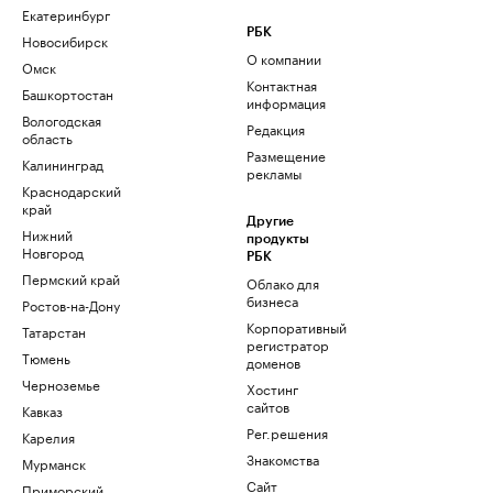
Екатеринбург
РБК
Новосибирск
О компании
Омск
Контактная
Башкортостан
информация
Вологодская
Редакция
область
Размещение
Калининград
рекламы
Краснодарский
край
Другие
Нижний
продукты
Новгород
РБК
Пермский край
Облако для
бизнеса
Ростов-на-Дону
Корпоративный
Татарстан
регистратор
Тюмень
доменов
Черноземье
Хостинг
сайтов
Кавказ
Рег.решения
Карелия
Знакомства
Мурманск
Сайт
Приморский