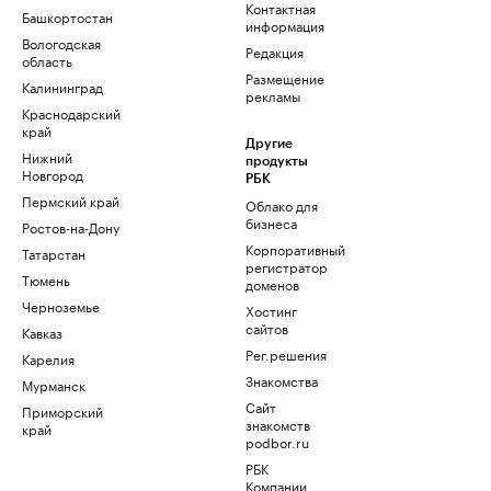
Контактная
Башкортостан
информация
Вологодская
Редакция
область
Размещение
Калининград
рекламы
Краснодарский
край
Другие
Нижний
продукты
Новгород
РБК
Пермский край
Облако для
бизнеса
Ростов-на-Дону
Корпоративный
Татарстан
регистратор
Тюмень
доменов
Черноземье
Хостинг
сайтов
Кавказ
Рег.решения
Карелия
Знакомства
Мурманск
Сайт
Приморский
знакомств
край
podbor.ru
РБК
Компании