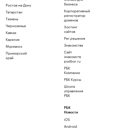
бизнеса
Ростов-на-Дону
Корпоративный
Татарстан
регистратор
Тюмень
доменов
Черноземье
Хостинг
сайтов
Кавказ
Рег.решения
Карелия
Знакомства
Мурманск
Сайт
Приморский
знакомств
край
podbor.ru
РБК
Компании
РБК Курсы
Школа
управления
РБК
РБК
Новости
iOS
Android