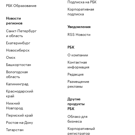
Подписка на РБК
РБК Образование
Корпоративная
подписка
Новости
регионов
Уведомления
Санкт-Петербург
RSS Новости
и область
Екатеринбург
РБК
Новосибирск
О компании
Омск
Контактная
Башкортостан
информация
Вологодская
Редакция
область
Размещение
Калининград
рекламы
Краснодарский
край
Другие
Нижний
продукты
Новгород
РБК
Пермский край
Облако для
бизнеса
Ростов-на-Дону
Корпоративный
Татарстан
регистратор