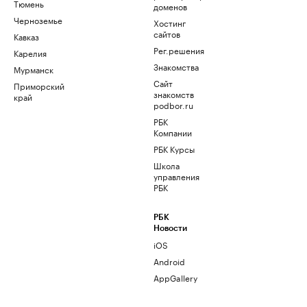
Тюмень
доменов
Черноземье
Хостинг
сайтов
Кавказ
Рег.решения
Карелия
Знакомства
Мурманск
Сайт
Приморский
знакомств
край
podbor.ru
РБК
Компании
РБК Курсы
Школа
управления
РБК
РБК
Новости
iOS
Android
AppGallery