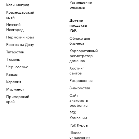
Размещение
Калининград
рекламы
Краснодарский
край
Другие
Нижний
продукты
Новгород
РБК
Пермский край
Облако для
бизнеса
Ростов-на-Дону
Корпоративный
Татарстан
регистратор
Тюмень
доменов
Черноземье
Хостинг
сайтов
Кавказ
Рег.решения
Карелия
Знакомства
Мурманск
Сайт
Приморский
знакомств
край
podbor.ru
РБК
Компании
РБК Курсы
Школа
управления