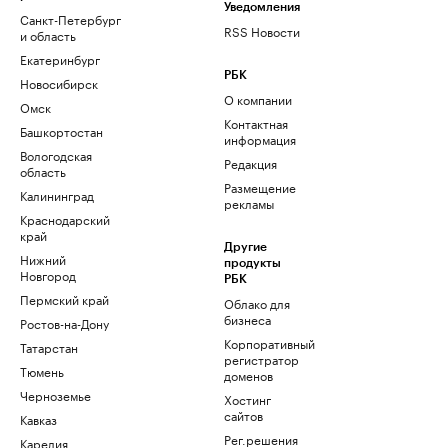
Уведомления
Санкт-Петербург
RSS Новости
и область
Екатеринбург
РБК
Новосибирск
О компании
Омск
Контактная
Башкортостан
информация
Вологодская
Редакция
область
Размещение
Калининград
рекламы
Краснодарский
край
Другие
Нижний
продукты
Новгород
РБК
Пермский край
Облако для
бизнеса
Ростов-на-Дону
Корпоративный
Татарстан
регистратор
Тюмень
доменов
Черноземье
Хостинг
сайтов
Кавказ
Рег.решения
Карелия