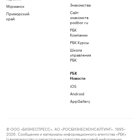
Знакомства
Мурманск
Сайт
Приморский
знакомств
край
podbor.ru
РБК
Компании
РБК Курсы
Школа
управления
РБК
РБК
Новости
iOS
Android
AppGallery
© ООО «БИЗНЕСПРЕСС», АО «РОСБИЗНЕСКОНСАЛТИНГ», 1995–
2026. Сообщения и материалы информационного агентства «РБК»
(свидетельство о регистрации средства массовой информации