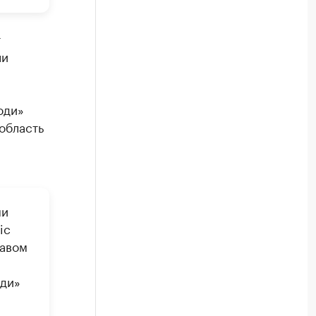
т
ли
юди»
область
ми
ic
тавом
юди»