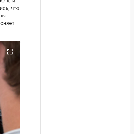
ись, что
ны.
ясняет