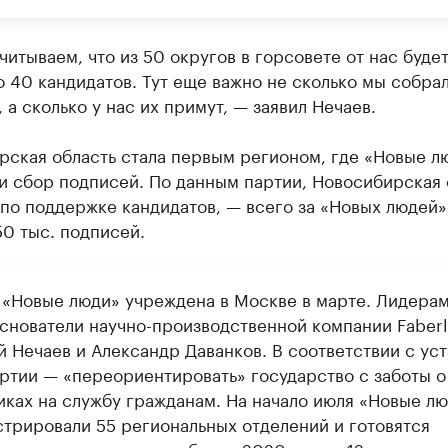
итываем, что из 50 округов в горсовете от нас буде
 40 кандидатов. Тут еще важно не сколько мы собра
 а сколько у нас их примут, — заявил Нечаев.
рская область стала первым регионом, где «Новые л
и сбор подписей. По данным партии, Новосибирская 
по поддержке кандидатов, — всего за «Новых людей»
0 тыс. подписей.
 «Новые люди» учреждена в Москве в марте. Лидера
основатели научно-производственной компании Faberl
й Нечаев и Александр Даванков. В соответствии с ус
артии — «переориентировать» государство с заботы о
иках на службу гражданам. На начало июля «Новые л
стрировали 55 региональных отделений и готовятся