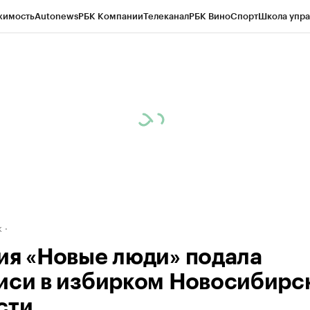
жимость
Autonews
РБК Компании
Телеканал
РБК Вино
Спорт
Школа упра
д
Стиль
Крипто
РБК Бизнес-среда
Дискуссионный клуб
Исследования
К
рагентов
Политика
Экономика
Бизнес
Технологии и медиа
Финансы
Рын
к
ия «Новые люди» подала
иси в избирком Новосибирс
сти