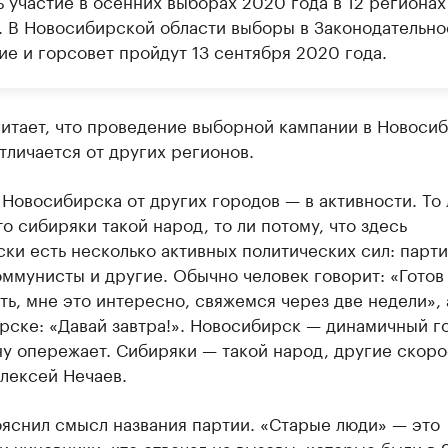
 участие в осенних выборах 2020 года в 12 регионах
. В Новосибирской области выборы в Законодательно
ие и горсовет пройдут 13 сентября 2020 года.
читает, что проведение выборной кампании в Новоси
тличается от других регионов.
Новосибирска от других городов — в активности. То 
то сибиряки такой народ, то ли потому, что здесь
ки есть несколько активных политических сил: парти
оммунисты и другие. Обычно человек говорит: «Готов
ть, мне это интересно, свяжемся через две недели», 
рске: «Давай завтра!». Новосибирск — динамичный г
у опережает. Сибиряки — такой народ, другие скоро
лексей Нечаев.
яснил смысл названия партии. «Старые люди» — это
и чиновники, кто отвечал на вызовы, которые были в 9