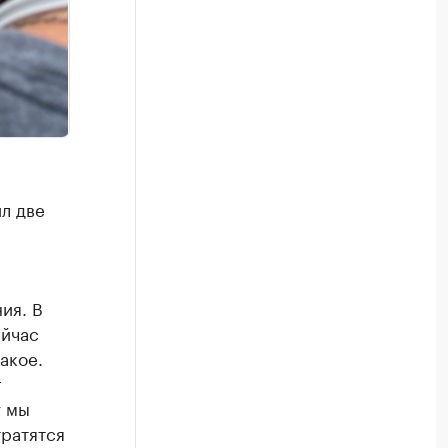
л две
ия. В
ейчас
акое.
г
у мы
тратятся