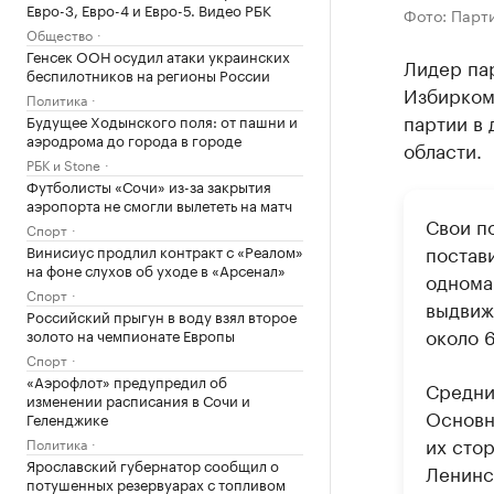
Евро-3, Евро-4 и Евро-5. Видео РБК
Фото: Парт
Общество
Генсек ООН осудил атаки украинских
Лидер па
беспилотников на регионы России
Избирком
Политика
партии в
Будущее Ходынского поля: от пашни и
аэродрома до города в городе
области.
РБК и Stone
Футболисты «Сочи» из-за закрытия
аэропорта не смогли вылететь на матч
Свои п
Спорт
постави
Винисиус продлил контракт с «Реалом»
на фоне слухов об уходе в «Арсенал»
однома
Спорт
выдвиж
Российский прыгун в воду взял второе
около 6
золото на чемпионате Европы
Спорт
«Аэрофлот» предупредил об
Средни
изменении расписания в Сочи и
Основн
Геленджике
их сто
Политика
Ярославский губернатор сообщил о
Ленинс
потушенных резервуарах с топливом