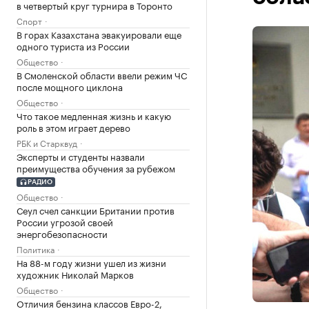
в четвертый круг турнира в Торонто
Спорт
В горах Казахстана эвакуировали еще
одного туриста из России
Общество
В Смоленской области ввели режим ЧС
после мощного циклона
Общество
Что такое медленная жизнь и какую
роль в этом играет дерево
РБК и Старквуд
Эксперты и студенты назвали
преимущества обучения за рубежом
РАДИО
Общество
Сеул счел санкции Британии против
России угрозой своей
энергобезопасности
Политика
На 88-м году жизни ушел из жизни
художник Николай Марков
Общество
Отличия бензина классов Евро-2,