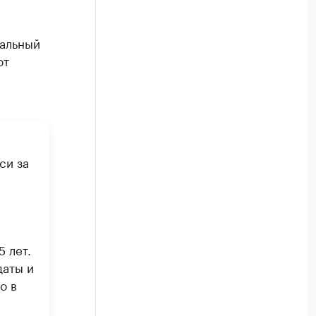
нальный
от
си за
 лет.
даты и
о в