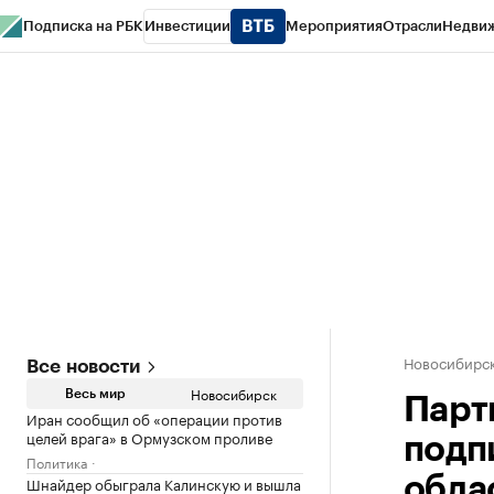
Подписка на РБК
Инвестиции
Мероприятия
Отрасли
Недви
РБК Курсы
РБК Life
Тренды
Визионеры
Национальные проекты
Горо
Спецпроекты СПб
Конференции СПб
Спецпроекты
Проверка конт
Новосибирс
Все новости
Новосибирск
Весь мир
Парт
Иран сообщил об «операции против
целей врага» в Ормузском проливе
подп
Политика
Шнайдер обыграла Калинскую и вышла
обла