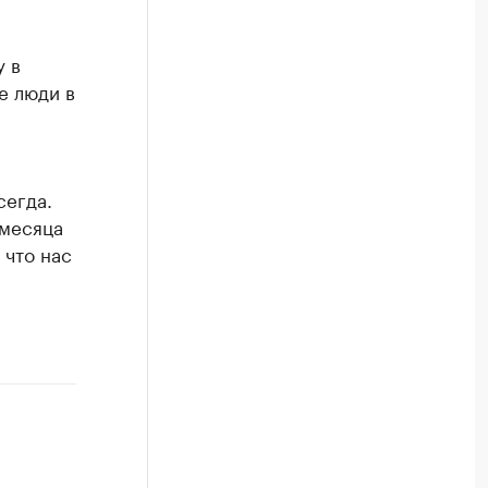
 в
е люди в
сегда.
 месяца
 что нас