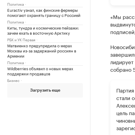
Политика
Euractiv узнал, как финские фермеры
помогают охранять границу с Россией
«Мы рассч
Политика
выдвинуто
Киты, тундра и космические пейзажи:
подписей,
зачем ехать в восточную Арктику
РБК и УК Первая
Матвиенко предупредила о мерах
Новосиби
Москвы из-за задержаний россиян в
завершил
Армении
лидирует 
Политика
Wildberries объявил о новых мерах
собрано 5
поддержки продавцов
Бизнес
Партия
Загрузить еще
стали 
Алексе
цель п
чиновн
зареги