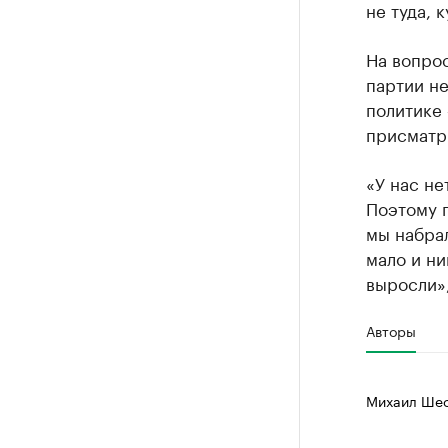
не туда, 
На вопро
партии не
политике 
присматр
«У нас не
Поэтому п
мы набрал
мало и ни
выросли»,
Авторы
Михаил Шес