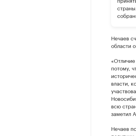
принять
страны
собран
Нечаев с
области о
«Отличие 
потому, ч
историчес
власти, к
участвова
Новосиби
всю стран
заметил А
Нечаев по
политики 