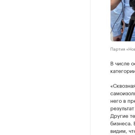
Партия «Но
В числе о
категории
«Сквозная
самоизоля
него в п
результат
Другие т
бизнеса. 
видим, чт