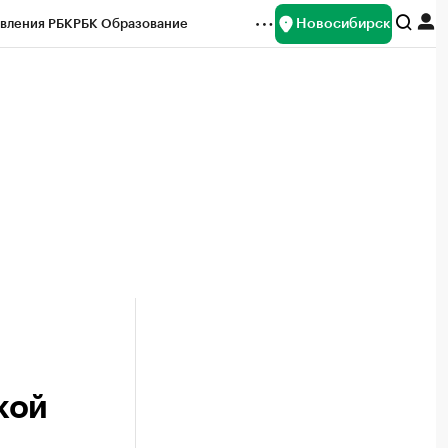
Новосибирск
вления РБК
РБК Образование
редитные рейтинги
Франшизы
Газета
ок наличной валюты
кой