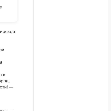
е
бирской
ли
я
а в
ород,
сти! —
0-х, и