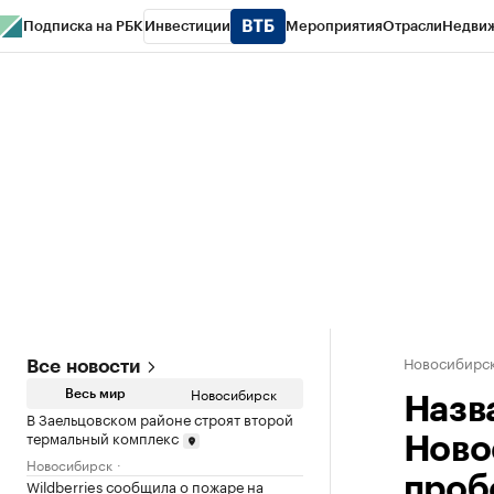
Подписка на РБК
Инвестиции
Мероприятия
Отрасли
Недви
РБК Курсы
РБК Life
Тренды
Визионеры
Национальные проекты
Горо
Спецпроекты СПб
Конференции СПб
Спецпроекты
Проверка конт
Новосибирс
Все новости
Новосибирск
Весь мир
Назв
В Заельцовском районе строят второй
термальный комплекс
Ново
Новосибирск
проб
Wildberries сообщила о пожаре на