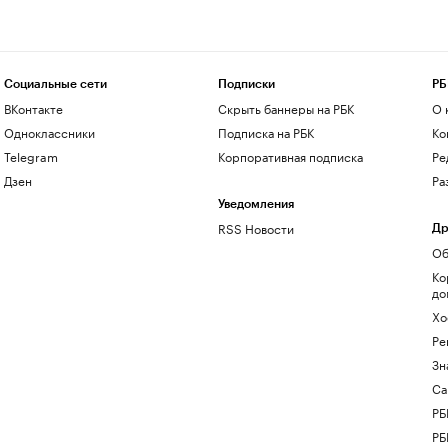
Социальные сети
Подписки
РБ
ВКонтакте
Скрыть баннеры на РБК
О 
Одноклассники
Подписка на РБК
Ко
Telegram
Корпоративная подписка
Ре
Дзен
Ра
Уведомления
RSS Новости
Др
Об
Ко
до
Хо
Ре
Зн
Са
РБ
РБ