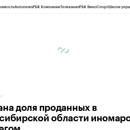
жимость
Autonews
РБК Компании
Телеканал
РБК Вино
Спорт
Школа упра
д
Стиль
Крипто
РБК Бизнес-среда
Дискуссионный клуб
Исследования
К
рагентов
Политика
Экономика
Бизнес
Технологии и медиа
Финансы
Рын
к
ана доля проданных в
сибирской области иномаро
егом