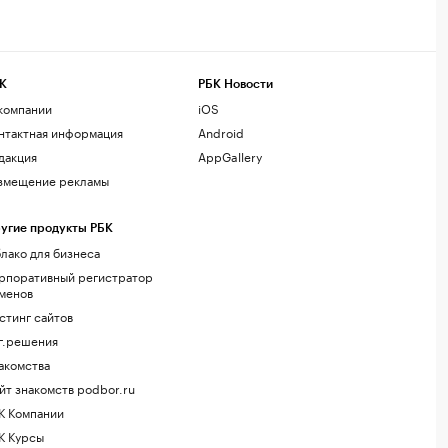
К
РБК Новости
компании
iOS
нтактная информация
Android
дакция
AppGallery
змещение рекламы
угие продукты РБК
лако для бизнеса
рпоративный регистратор
менов
стинг сайтов
г.решения
акомства
йт знакомств podbor.ru
К Компании
К Курсы