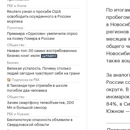
РБК и Stone
По итогам
Reuters узнал о просьбе США
пробегом
освободить осужденного в России
морпеха
в Новосиб
Политика
регионов
Премьера «Одиссеи» увеличила спрос
месяцев я
на поэму Гомера в России
общего ч
Общество
Назван топ-30 самых востребованных
Новосибир
бизнес-книг июля
РАДИО
также вош
Бизнес
Великая усталость. Почему столько
людей сегодня чувствуют себя на грани
За аналог
Подписка на РБК
России со
В Таиланде при стрельбе в школе
округе. 
погибли два человека
иномарок
Общество
Зачем смартфону телеобъектив, 200
84%, в С
Мп и большой сенсор
Южном — 
РБК и Huawei
Беспилотную опасность объявили в
Свердловской области
Подписка