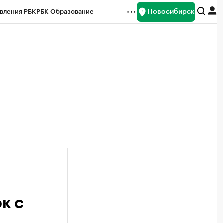
Новосибирск
вления РБК
РБК Образование
редитные рейтинги
Франшизы
Газета
ок наличной валюты
к с