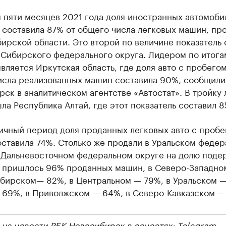
 пяти месяцев 2021 года доля иностранных автомоби
 составила 87% от общего числа легковых машин, пр
ирской области. Это второй по величине показатель
 Сибирского федерального округа. Лидером по итога
вляется Иркутская область, где доля авто с пробегом
исла реализованных машин составила 90%, сообщили
ск в аналитическом агентстве «Автостат». В тройку
ла Республика Алтай, где этот показатель составил 8
ичный период доля проданных легковых авто с пробе
ставила 74%. Столько же продали в Уральском феде
В Дальневосточном федеральном округе на долю под
 пришлось 96% проданных машин, в Северо-Западно
ибирском— 82%, в Центральном — 79%, в Уральском —
69%, в Приволжском — 64%, в Северо-Кавказском —
 на новости РБК Новосибирск в соцсетях:
Telegram
,