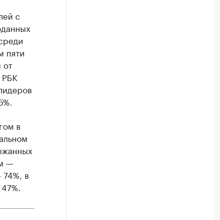
лей с
оданных
 среди
м пяти
 от
 РБК
 лидеров
5%.
гом в
ральном
ержанных
м —
 74%, в
 47%.