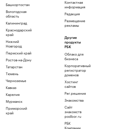
Контактная
Башкортостан
информация
Вологодская
Редакция
область
Размещение
Калининград
рекламы
Краснодарский
край
Другие
Нижний
продукты
Новгород
РБК
Пермский край
Облако для
бизнеса
Ростов-на-Дону
Корпоративный
Татарстан
регистратор
Тюмень
доменов
Черноземье
Хостинг
сайтов
Кавказ
Рег.решения
Карелия
Знакомства
Мурманск
Сайт
Приморский
знакомств
край
podbor.ru
РБК
Компании