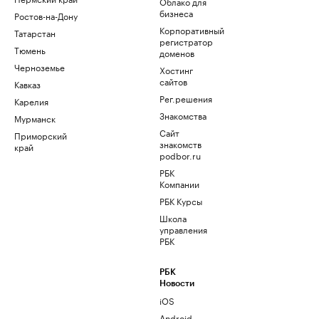
Облако для
бизнеса
Ростов-на-Дону
Корпоративный
Татарстан
регистратор
Тюмень
доменов
Черноземье
Хостинг
сайтов
Кавказ
Рег.решения
Карелия
Знакомства
Мурманск
Сайт
Приморский
знакомств
край
podbor.ru
РБК
Компании
РБК Курсы
Школа
управления
РБК
РБК
Новости
iOS
Android