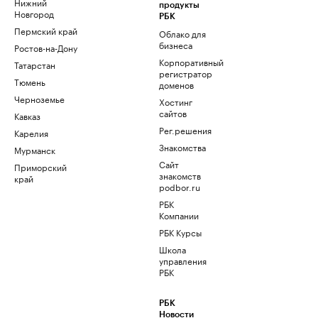
Нижний
продукты
Новгород
РБК
Пермский край
Облако для
бизнеса
Ростов-на-Дону
Корпоративный
Татарстан
регистратор
Тюмень
доменов
Черноземье
Хостинг
сайтов
Кавказ
Рег.решения
Карелия
Знакомства
Мурманск
Сайт
Приморский
знакомств
край
podbor.ru
РБК
Компании
РБК Курсы
Школа
управления
РБК
РБК
Новости