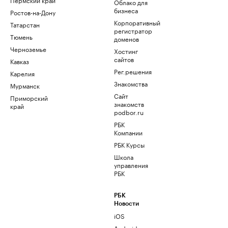
Облако для
бизнеса
Ростов-на-Дону
Корпоративный
Татарстан
регистратор
Тюмень
доменов
Черноземье
Хостинг
сайтов
Кавказ
Рег.решения
Карелия
Знакомства
Мурманск
Сайт
Приморский
знакомств
край
podbor.ru
РБК
Компании
РБК Курсы
Школа
управления
РБК
РБК
Новости
iOS
Android