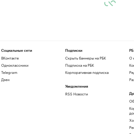
Социальные сети
Подписки
РБ
ВКонтакте
Скрыть баннеры на РБК
О 
Одноклассники
Подписка на РБК
Ко
Telegram
Корпоративная подписка
Ре
Дзен
Ра
Уведомления
RSS Новости
Др
Об
Ко
до
Хо
Ре