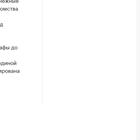
енежные
домства
ед
рафы до
единой
ирована