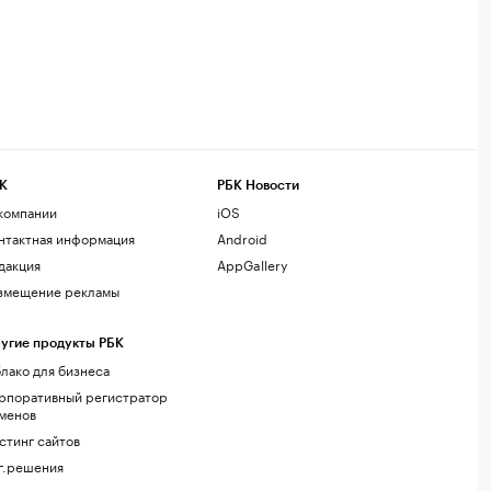
К
РБК Новости
компании
iOS
нтактная информация
Android
дакция
AppGallery
змещение рекламы
угие продукты РБК
лако для бизнеса
рпоративный регистратор
менов
стинг сайтов
г.решения