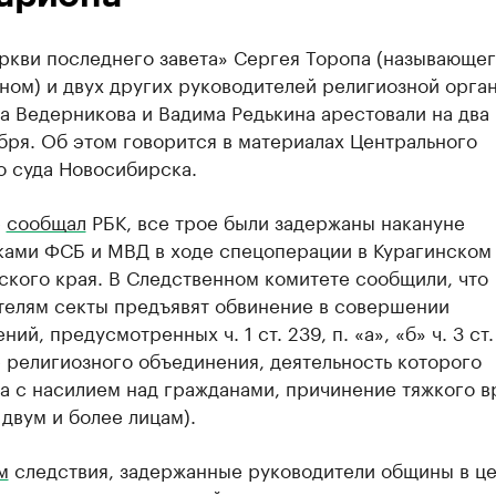
ркви последнего завета» Сергея Торопа (называющег
ном) и двух других руководителей религиозной орга
а Ведерникова и Вадима Редькина арестовали на два
бря. Об этом говорится в материалах Центрального
о суда Новосибирска.
е
сообщал
РБК, все трое были задержаны накануне
ками ФСБ и МВД в ходе спецоперации в Курагинском
ского края. В Следственном комитете сообщили, что
телям секты предъявят обвинение в совершении
ий, предусмотренных ч. 1 ст. 239, п. «а», «б» ч. 3 ст. 
 религиозного объединения, деятельность которого
а с насилием над гражданами, причинение тяжкого в
двум и более лицам).
м
следствия, задержанные руководители общины в це