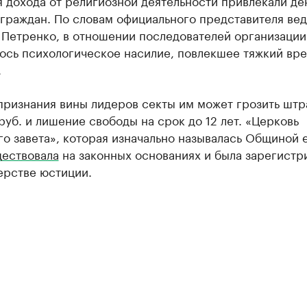
я дохода от религиозной деятельности привлекали д
 граждан. По словам официального представителя ве
 Петренко, в отношении последователей организации
ось психологическое насилие, повлекшее тяжкий вр
.
признания вины лидеров секты им может грозить шт
руб. и лишение свободы на срок до 12 лет. «Церковь
о завета», которая изначально называлась Общиной 
ествовала
на законных основаниях и была зарегистр
ерстве юстиции.