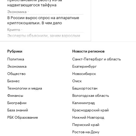
надвигающегося тайфуна
Экономика
В России вырос спрос на аппаратные
криптокошельки. В чем дело
Крипто
Эксперты объяснили, зачем взрослым
получать дополнительное
образование
РАДИО
Рубрики
Новости регионов
Общество
Wildberries сообщила о партнерских
Политика
Санкт-Петербург и область
хабах для хранения товаров продавцов
Экономика
Екатеринбург
Бизнес
Общество
Новосибирск
Цены на медь показали самый долгий
Бизнес
Омск
период роста с 2020 года
Технологии и медиа
Башкортостан
Инвестиции
Собянин отчитался о строительстве
Финансы
Вологодская область
соцобъектов в Москве
Биографии
Калининград
Общество
База знаний
Краснодарский край
РБК Образование
Нижний Новгород
Загрузить еще
Пермский край
Ростов-на-Дону