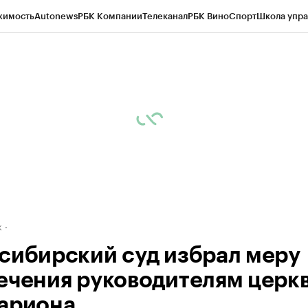
жимость
Autonews
РБК Компании
Телеканал
РБК Вино
Спорт
Школа упра
д
Стиль
Крипто
РБК Бизнес-среда
Дискуссионный клуб
Исследования
К
рагентов
Политика
Экономика
Бизнес
Технологии и медиа
Финансы
Рын
к
сибирский суд избрал меру
ечения руководителям церк
ариона