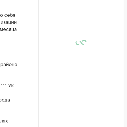
о себя
низации
 месяца
 районе
111 УК
реда
лях