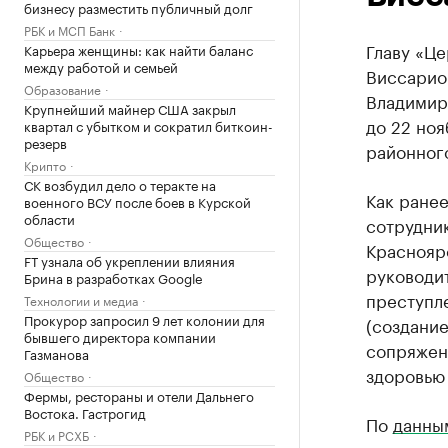
бизнесу разместить публичный долг
РБК и МСП Банк
Главу «Це
Карьера женщины: как найти баланс
между работой и семьей
Виссарио
Образование
Владимир
Крупнейший майнер США закрыл
до 22 ноя
квартал с убытком и сократил биткоин-
резерв
районног
Крипто
СК возбудил дело о теракте на
Как ране
военного ВСУ после боев в Курской
области
сотрудни
Общество
Краснояр
FT узнала об укреплении влияния
руководи
Брина в разработках Google
преступлен
Технологии и медиа
Прокурор запросил 9 лет колонии для
(создание
бывшего директора компании
сопряжен
Газманова
здоровью 
Общество
Фермы, рестораны и отели Дальнего
Востока. Гастрогид
По
данны
РБК и РСХБ