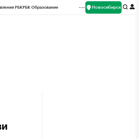
Новосибирск
вления РБК
РБК Образование
редитные рейтинги
Франшизы
Газета
ок наличной валюты
ви