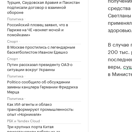
получени
Турция, Саудовская Аравия и Пакистан
средства
подписали договор о взаимной
обороне
Светланы
Политика
применял
Российский пловец заявил, что в
здоровью
Париже на ЧЕ «воняет мочой и
помойками»
Спорт
В случае 
В Москве простились с легендарным
200 тыс. 
баскетболистом Иваном Едешко
последнег
Спорт
Путин рассказал президенту ОАЭ о
веры,
сущ
ситуации вокруг Украины
в Минист
Политика
Politico сообщило об обсуждении
замены канцлера Германии Фридриха
Мерца
Политика
Как ИИ-агенты и облако
трансформируют промышленность:
опыт «Норникеля»
РБК и Yandex Cloud
Три крупных порта Китая
приостановили работу из-за