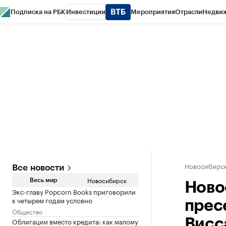
Подписка на РБК
Инвестиции
Мероприятия
Отрасли
Недви
РБК Курсы
РБК Life
Тренды
Визионеры
Национальные проекты
Горо
Спецпроекты СПб
Конференции СПб
Спецпроекты
Проверка конт
Новосибирс
Все новости
Новосибирск
Весь мир
Ново
Экс-главу Popcorn Books приговорили
к четырем годам условно
прес
Общество
Облигации вместо кредита: как малому
Висс