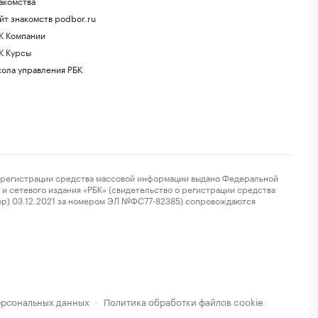
акомства
йт знакомств podbor.ru
К Компании
К Курсы
ола управления РБК
регистрации средства массовой информации выдано Федеральной
и сетевого издания «РБК» (свидетельство о регистрации средства
ор) 03.12.2021 за номером ЭЛ №ФС77-82385) сопровождаются
ерсональных данных
Политика обработки файлов cookie
·