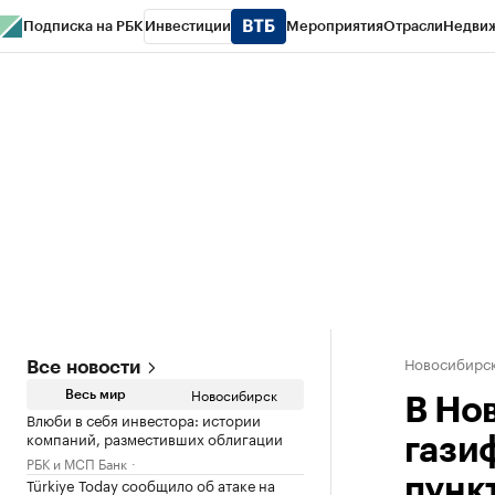
Подписка на РБК
Инвестиции
Мероприятия
Отрасли
Недви
РБК Курсы
РБК Life
Тренды
Визионеры
Национальные проекты
Горо
Спецпроекты СПб
Конференции СПб
Спецпроекты
Проверка конт
Новосибирс
Все новости
Новосибирск
Весь мир
В Но
Влюби в себя инвестора: истории
компаний, разместивших облигации
гази
РБК и МСП Банк
Türkiye Today сообщило об атаке на
пунк