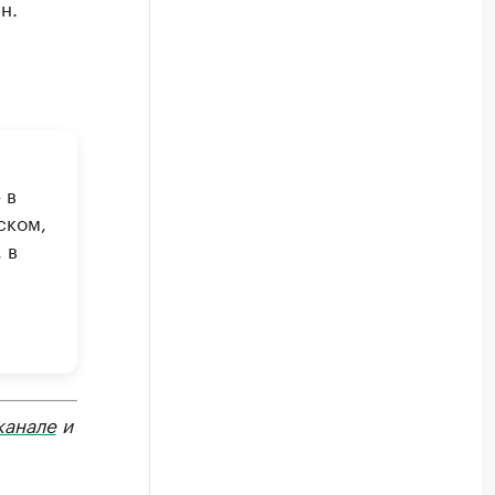
н.
 в
ском,
 в
канале
и