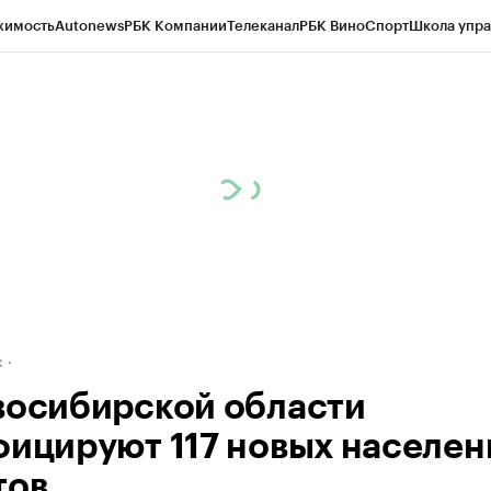
жимость
Autonews
РБК Компании
Телеканал
РБК Вино
Спорт
Школа упра
д
Стиль
Крипто
РБК Бизнес-среда
Дискуссионный клуб
Исследования
К
рагентов
Политика
Экономика
Бизнес
Технологии и медиа
Финансы
Рын
к
восибирской области
фицируют 117 новых населе
тов