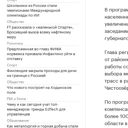
Школьники из России стали
В програ
чемпионами Международной
олимпиады по ИИ
населенны
Общество
увеличен
FT рассказала о «маленькой Спарте»,
заседани
бросившей вызов всему нефтяному
миру
губернат
Политика
Предложенная во главу ФИФА
Глава рег
норвежка призвала Инфантино уйти в
от районн
отставку
Спорт
работы с
Финляндия закрыла проходы для дичи
выбора м
на границе с Россией
трасс в р
Общество
Чистоозёр
Что нового построят на Ходынском
поле
РБК и Stone
По прогр
Чему и как сегодня учат топ-
компенса
менеджеров: тренды EdTech для
управленцев
более 100
Образование
области 
Как металлургия и горная добыча стали