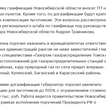
мму газификации Новосибирской области вносят 117 
х пунктов. Кроме того, по догазификации будут крат
ы компенсации льготникам. Эти вопросы рассмотрен
и регионального штаба по газификаци под руководст
ора Новосибирской области Андрея Травникова.
иона поручил назначить в муниципалитетах ответстве
ых администраций рангом не ниже заместителей глав
о специалистами «Газпром газораспределение Томск»
естоположений для газораспределительных станций 
айонах, куда природный газ по сети придет впервые.
ный, Купинский, Баганский и Карасукский районы.
амме догазификации губернатор поручил увеличить
цию для льготников до 100% с ограничением стоимос
 тыс. руб. Работа ведется правительством Новосиби
в рамках исполнения поручений Президента РФ о