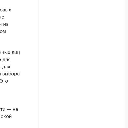
новых
но
ы на
вом
нных лиц
 для
 для
и выбора
 Это
ти — не
рской