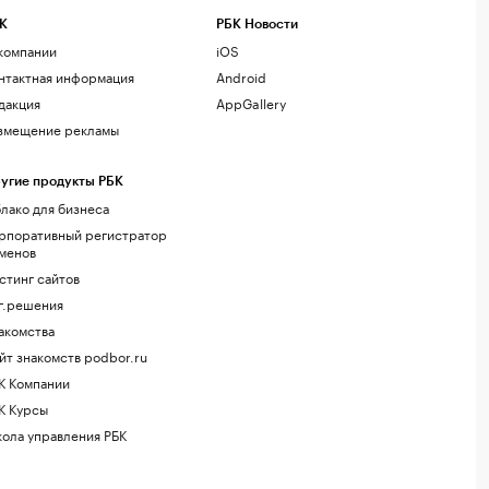
К
РБК Новости
компании
iOS
нтактная информация
Android
дакция
AppGallery
змещение рекламы
угие продукты РБК
лако для бизнеса
рпоративный регистратор
менов
стинг сайтов
г.решения
акомства
йт знакомств podbor.ru
К Компании
К Курсы
ола управления РБК