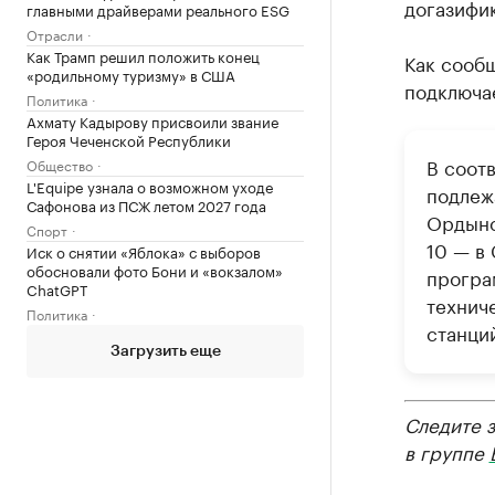
догазифи
главными драйверами реального ESG
Отрасли
Как Трамп решил положить конец
Как сообщ
«родильному туризму» в США
подключае
Политика
Ахмату Кадырову присвоили звание
Героя Чеченской Республики
В соот
Общество
L'Equipe узнала о возможном уходе
подлежа
Сафонова из ПСЖ летом 2027 года
Ордынс
Спорт
10 — в 
Иск о снятии «Яблока» с выборов
обосновали фото Бони и «вокзалом»
програ
ChatGPT
технич
Политика
станци
Загрузить еще
Следите 
в группе