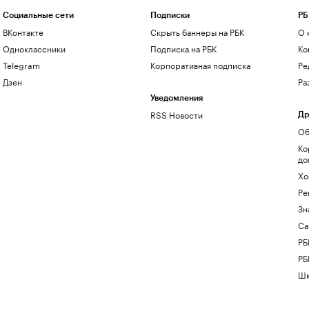
Социальные сети
Подписки
РБ
ВКонтакте
Скрыть баннеры на РБК
О 
Одноклассники
Подписка на РБК
Ко
Telegram
Корпоративная подписка
Ре
Дзен
Ра
Уведомления
RSS Новости
Др
Об
Ко
до
Хо
Ре
Зн
Са
РБ
РБ
Шк