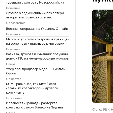
турецкий сухогруз у Новороссийска
Политика
Дружба с подчиненными без потери
авторитета. Возможно ли это
Образование
Военная операция на Украине. Онлайн
Политика
Марокко усилило контроль за границей
на фоне новых призывов к миграции
Политика
Валиева, Трусова и Гуменник получили
допуск ISU на международные турниры
Спорт
Умер поп-продюсер Мадонны Уильям
Орбит
Общество
SCMP раскрыла, как Китай стал
«главным коллектором» другого
континента
Экономика
Испанская «Гранада» расторгла
контракт с сыном Зинедина Зидана
Фото: РБК 
Спорт