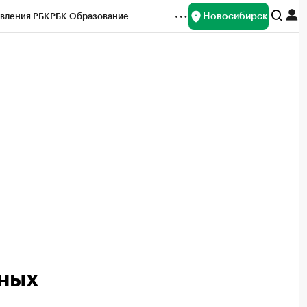
Новосибирск
вления РБК
РБК Образование
редитные рейтинги
Франшизы
Газета
ок наличной валюты
нных