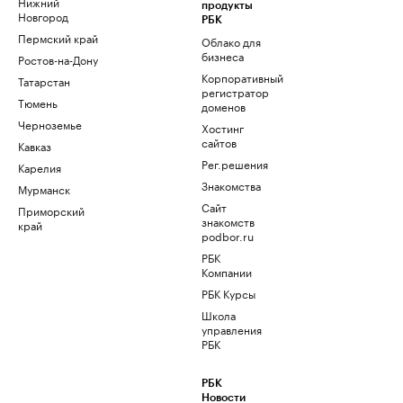
Нижний
продукты
Новгород
РБК
Пермский край
Облако для
бизнеса
Ростов-на-Дону
Корпоративный
Татарстан
регистратор
Тюмень
доменов
Черноземье
Хостинг
сайтов
Кавказ
Рег.решения
Карелия
Знакомства
Мурманск
Сайт
Приморский
знакомств
край
podbor.ru
РБК
Компании
РБК Курсы
Школа
управления
РБК
РБК
Новости