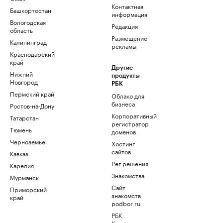
Контактная
Башкортостан
информация
Вологодская
Редакция
область
Размещение
Калининград
рекламы
Краснодарский
край
Другие
Нижний
продукты
Новгород
РБК
Пермский край
Облако для
бизнеса
Ростов-на-Дону
Корпоративный
Татарстан
регистратор
Тюмень
доменов
Черноземье
Хостинг
сайтов
Кавказ
Рег.решения
Карелия
Знакомства
Мурманск
Сайт
Приморский
знакомств
край
podbor.ru
РБК
Компании