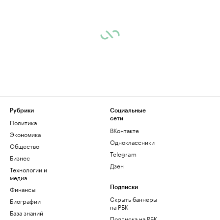
Рубрики
Социальные
сети
Политика
ВКонтакте
Экономика
Одноклассники
Общество
Telegram
Бизнес
Дзен
Технологии и
медиа
Финансы
Подписки
Скрыть баннеры
Биографии
на РБК
База знаний
Подписка на РБК