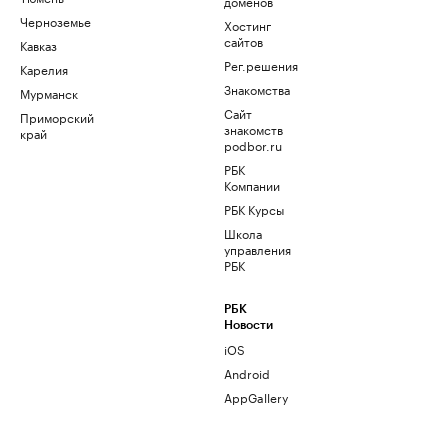
доменов
Черноземье
Хостинг
сайтов
Кавказ
Рег.решения
Карелия
Знакомства
Мурманск
Сайт
Приморский
знакомств
край
podbor.ru
РБК
Компании
РБК Курсы
Школа
управления
РБК
РБК
Новости
iOS
Android
AppGallery