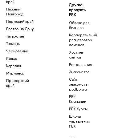
край
Другие
Нижний
продукты
Новгород
РБК
Пермский край
Облако для
бизнеса
Ростов-на-Дону
Корпоративный
Татарстан
регистратор
Тюмень
доменов
Черноземье
Хостинг
сайтов
Кавказ
Рег.решения
Карелия
Знакомства
Мурманск
Сайт
Приморский
знакомств
край
podbor.ru
РБК
Компании
РБК Курсы
Школа
управления
РБК