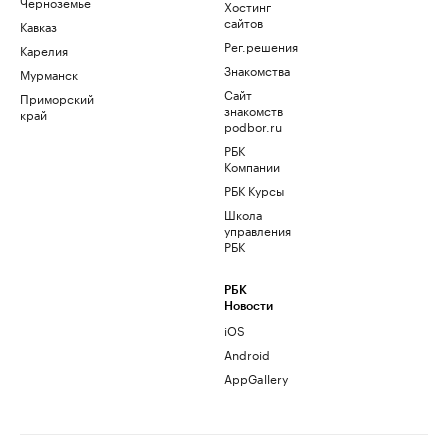
Черноземье
Хостинг
сайтов
Кавказ
Рег.решения
Карелия
Знакомства
Мурманск
Сайт
Приморский
знакомств
край
podbor.ru
РБК
Компании
РБК Курсы
Школа
управления
РБК
РБК
Новости
iOS
Android
AppGallery