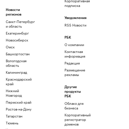
Корпоративная
подписка
Новости
регионов
Уведомления
Санкт-Петербург
RSS Новости
и область
Екатеринбург
РБК
Новосибирск
О компании
Омск
Контактная
Башкортостан
информация
Вологодская
Редакция
область
Размещение
Калининград
рекламы
Краснодарский
край
Другие
Нижний
продукты
Новгород
РБК
Пермский край
Облако для
бизнеса
Ростов-на-Дону
Корпоративный
Татарстан
регистратор
Тюмень
доменов