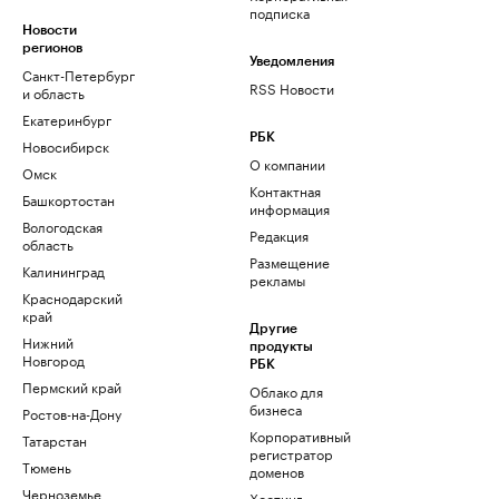
подписка
Новости
регионов
Уведомления
Санкт-Петербург
RSS Новости
и область
Екатеринбург
РБК
Новосибирск
О компании
Омск
Контактная
Башкортостан
информация
Вологодская
Редакция
область
Размещение
Калининград
рекламы
Краснодарский
край
Другие
Нижний
продукты
Новгород
РБК
Пермский край
Облако для
бизнеса
Ростов-на-Дону
Корпоративный
Татарстан
регистратор
Тюмень
доменов
Черноземье
Хостинг