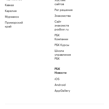
сайтов
Кавказ
Рег.решения
Карелия
Знакомства
Мурманск
Сайт
Приморский
знакомств
край
podbor.ru
РБК
Компании
РБК Курсы
Школа
управления
РБК
РБК
Новости
iOS
Android
AppGallery